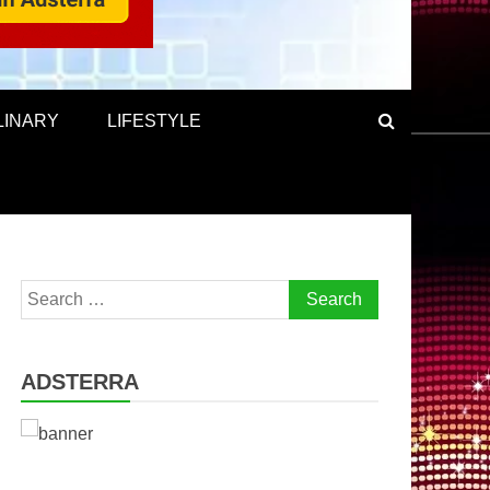
LINARY
LIFESTYLE
Search
for:
ADSTERRA