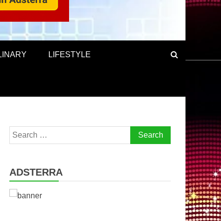
LINARY
LIFESTYLE
Search
for:
ADSTERRA