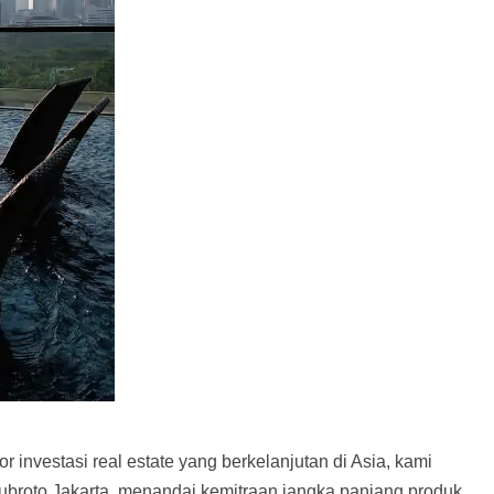
 investasi real estate yang berkelanjutan di Asia, kami
broto Jakarta, menandai kemitraan jangka panjang produk