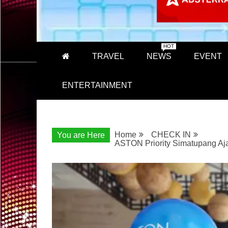
HOT
TRAVEL
NEWS
EVENT
ENTERTAINMENT
Home
CHECK IN
You are Here
ASTON Priority Simatupang Aj