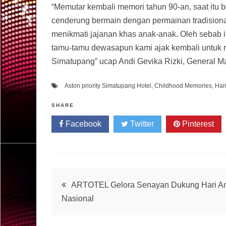
“Memutar kembali memori tahun 90-an, saat itu
cenderung bermain dengan permainan tradision
menikmati jajanan khas anak-anak. Oleh sebab i
tamu-tamu dewasapun kami ajak kembali untuk m
Simatupang” ucap Andi Gevika Rizki, General M
Aston priority Simatupang Hotel
,
Childhood Memories
,
Har
SHARE
Facebook
Twitter
Pinterest
Post
ARTOTEL Gelora Senayan Dukung Hari A
Nasional
navigation