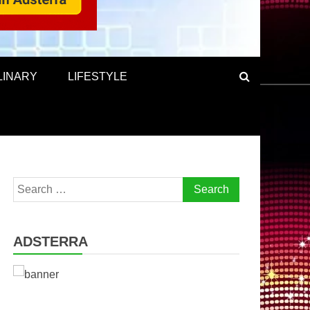
LINARY
LIFESTYLE
Search
for:
ADSTERRA