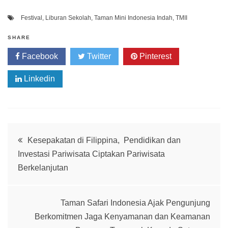
Festival
,
Liburan Sekolah
,
Taman Mini Indonesia Indah
,
TMII
SHARE
Facebook
Twitter
Pinterest
Linkedin
Post
Kesepakatan di Filippina, Pendidikan dan
Investasi Pariwisata Ciptakan Pariwisata
navigation
Berkelanjutan
Taman Safari Indonesia Ajak Pengunjung
Berkomitmen Jaga Kenyamanan dan Keamanan