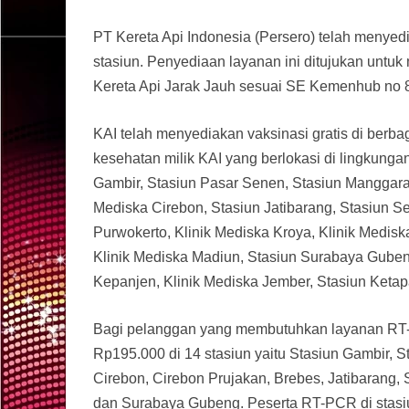
PT Kereta Api Indonesia (Persero) telah menye
stasiun. Penyediaan layanan ini ditujukan unt
Kereta Api Jarak Jauh sesuai SE Kemenhub no 
KAI telah menyediakan vaksinasi gratis di berbagai
kesehatan milik KAI yang berlokasi di lingkungan
Gambir, Stasiun Pasar Senen, Stasiun Manggara
Mediska Cirebon, Stasiun Jatibarang, Stasiun 
Purwokerto, Klinik Mediska Kroya, Klinik Mediska
Klinik Mediska Madiun, Stasiun Surabaya Gubeng
Kepanjen, Klinik Mediska Jember, Stasiun Keta
Bagi pelanggan yang membutuhkan layanan RT
Rp195.000 di 14 stasiun yaitu Stasiun Gambir, 
Cirebon, Cirebon Prujakan, Brebes, Jatibarang
dan Surabaya Gubeng. Peserta RT-PCR di stasiu