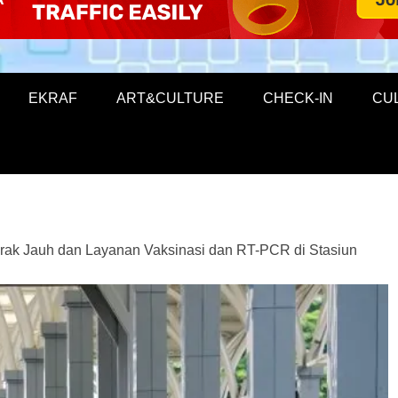
EKRAF
ART&CULTURE
CHECK-IN
CU
arak Jauh dan Layanan Vaksinasi dan RT-PCR di Stasiun