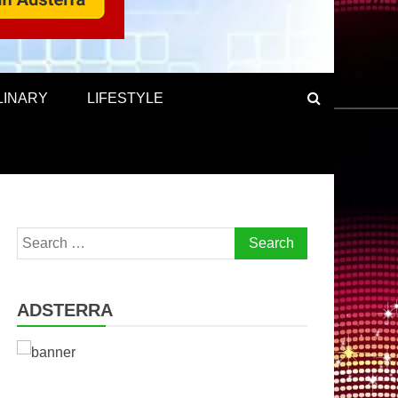
LINARY
LIFESTYLE
Search
for:
ADSTERRA