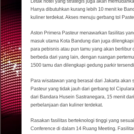
Letak hotel yang strategis juga akan memudahk
Hanya dibutuhkan kurang lebih 10 menit ke Ban
kuliner terdekat. Akses menuju gerbang tol Paste
Aston Primera Pasteur menawarkan fasilitas yang 
masuk utama Kota Bandung dan juga dilengkapi
para pebisnis atau pun tamu yang akan berlibu
berbeda dari yang lain, dengan ruangan perte
1500 tamu dan dilengkapi gedung parkir tersen
Para wisatawan yang berasal dari Jakarta akan 
Pasteur yang tidak jauh dari gerbang tol Cipula
dari Bandara Husein Sastranegara, 15 menit dar
perbelanjaan dan kuliner terdekat.
Rasakan fasilitas berteknologi tinggi yang ses
Conference di dalam 14 Ruang Meeting. Fasilita