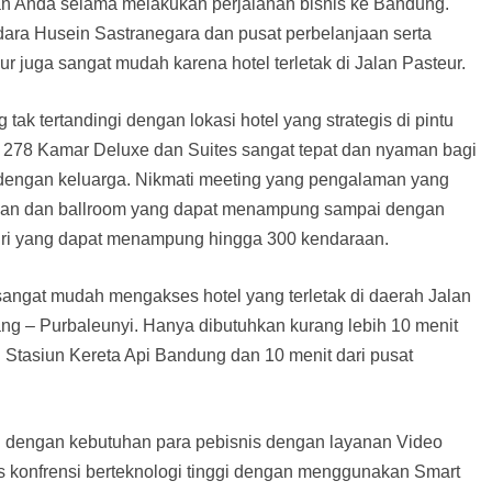
an Anda selama melakukan perjalanan bisnis ke Bandung.
dara Husein Sastranegara dan pusat perbelanjaan serta
ur juga sangat mudah karena hotel terletak di Jalan Pasteur.
tak tertandingi dengan lokasi hotel yang strategis di pintu
 278 Kamar Deluxe dan Suites sangat tepat dan nyaman bagi
r dengan keluarga. Nikmati meeting yang pengalaman yang
muan dan ballroom yang dapat menampung sampai dengan
diri yang dapat menampung hingga 300 kendaraan.
sangat mudah mengakses hotel yang terletak di daerah Jalan
rang – Purbaleunyi. Hanya dibutuhkan kurang lebih 10 menit
i Stasiun Kereta Api Bandung dan 10 menit dari pusat
uai dengan kebutuhan para pebisnis dengan layanan Video
s konfrensi berteknologi tinggi dengan menggunakan Smart