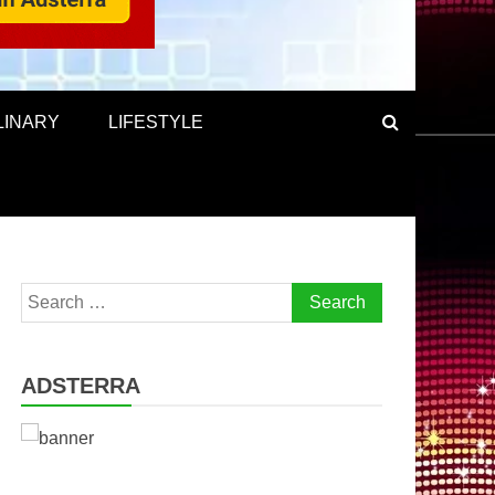
LINARY
LIFESTYLE
Search
for:
ADSTERRA