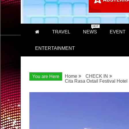
HOT
TRAVEL
NEWS
EVENT
ENTERTAINMENT
Home
CHECK IN
You are Here
Cita Rasa Oxtail Festival Hote