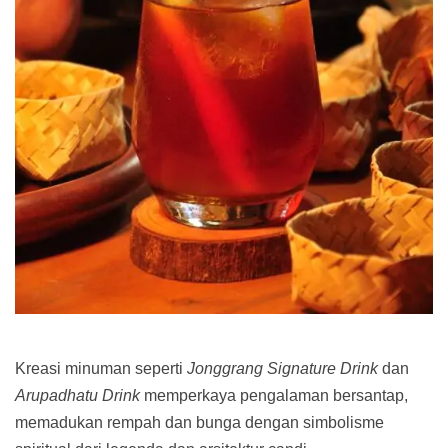
Kreasi minuman seperti
Jonggrang Signature Drink
dan
Arupadhatu Drink
memperkaya pengalaman bersantap,
memadukan rempah dan bunga dengan simbolisme