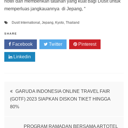
hotel dan memberikan tatanan yang kuat bagi Dusit untuk
memperluas jangkauannya di Jepang, “
Dusit International
,
Jepang
,
Kyoto
,
Thailand
SHARE
Facebook
Twitter
Pinterest
Linkedin
Post
GARUDA INDONESIA ONLINE TRAVEL FAIR
(GOTF) 2023 SIAPKAN DISKON TIKET HINGGA
navigation
80%
PROGRAM RAMADAN BERSAMA ARTOTEL