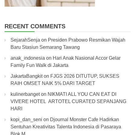
RECENT COMMENTS
SejarahSenja
on
Presiden Prabowo Resmikan Wajah
Baru Stasiun Semarang Tawang
anak_indonesia
on
Hari Anak Nasional Accor Gelar
Family Fun Walk di Jakarta
JakartaBangkit
on
FJGS 2026 DITUTUP, SUKSES
RAIH OMSET NAIK 5% DARI TARGET
kulinerbanget
on
NIKMATI ALL YOU CAN EAT DI
VIVERE HOTEL ARTOTEL CURATED SEPANJANG
HARI
kopi_dan_seni
on
Djournal Monster Cafe Hadirkan
Sentuhan Kreativitas Talenta Indonesia di Pasaraya
Blok M