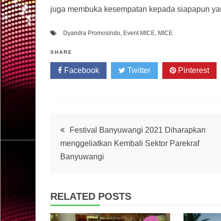
juga membuka kesempatan kepada siapapun yang
Dyandra Promosindo
,
Event MICE
,
MICE
SHARE
Facebook
Twitter
Pinterest
Post
Festival Banyuwangi 2021 Diharapkan
menggeliatkan Kembali Sektor Parekraf
navigation
Banyuwangi
RELATED POSTS