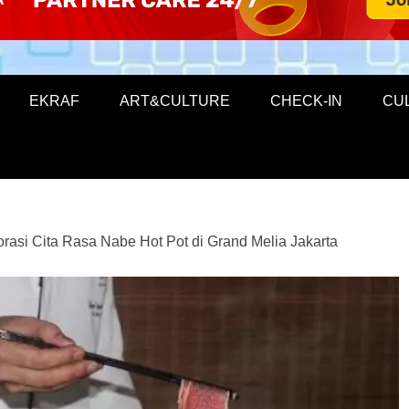
EKRAF
ART&CULTURE
CHECK-IN
CU
orasi Cita Rasa Nabe Hot Pot di Grand Melia Jakarta