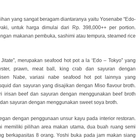
pilihan yang sangat beragam diantaranya yaitu Yosenabe “Edo-
aki, untuk harga dimulai dari Rp. 398,000++ per portion.
engan makanan pembuka, sashimi atau tempura, steamed rice
itate”, merupakan seafood hot pot a la ‘Edo – Tokyo” yang
ster, prawn, meat ball, king crab dan sayuran dengan
isen Nabe, variasi nabe seafood hot pot lainnya yang
squid dan sayuran yang disajikan dengan Miso flavour broth.
ari irisan beef dan sayuran dengan menggunakan beef broth
f dan sayuran dengan menggunakan sweet soya broth.
egan dengan penggunaan unsur kayu pada interior restoran.
 ini memiliki pilihan area makan utama, dua buah ruang semi
ng berkapasitas 8 orang. Yoshi buka pada jam makan siang