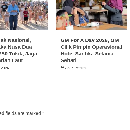
nak Nasional,
GM For A Day 2026, GM
ka Nusa Dua
Cilik Pimpin Operasional
250 Tukik, Jaga
Hotel Santika Selama
arian Laut
Sehari
t 2026
2 August 2026
ed fields are marked
*