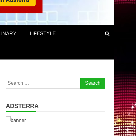
LINARY
LIFESTYLE
Search
for:
ADSTERRA