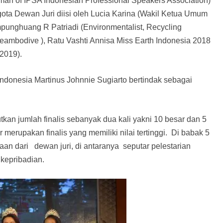
rman of IPSA Indonesian Professional Speakers Association)
ota Dewan Juri diisi oleh Lucia Karina (Wakil Ketua Umum
punghuang R Patriadi (Environmentalist, Recycling
eambodive ), Ratu Vashti Annisa Miss Earth Indonesia 2018
2019).
donesia Martinus Johnnie Sugiarto bertindak sebagai
an jumlah finalis sebanyak dua kali yakni 10 besar dan 5
 merupakan finalis yang memiliki nilai tertinggi. Di babak 5
yaan dari dewan juri, di antaranya seputar pelestarian
 kepribadian.