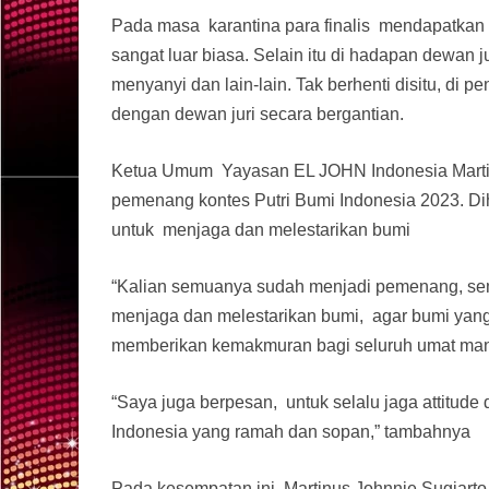
Pada masa karantina para finalis mendapatkan
sangat luar biasa. Selain itu di hadapan dewan j
menyanyi dan lain-lain. Tak berhenti disitu, di 
dengan dewan juri secara bergantian.
Ketua Umum Yayasan EL JOHN Indonesia Marti
pemenang kontes Putri Bumi Indonesia 2023. D
untuk menjaga dan melestarikan bumi
“Kalian semuanya sudah menjadi pemenang, sem
menjaga dan melestarikan bumi, agar bumi yang k
memberikan kemakmuran bagi seluruh umat manus
“Saya juga berpesan, untuk selalu jaga attitude
Indonesia yang ramah dan sopan,” tambahnya
Pada kesempatan ini, Martinus Johnnie Sugiart