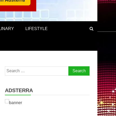
LINARY
LIFESTYLE
Search
for:
ADSTERRA