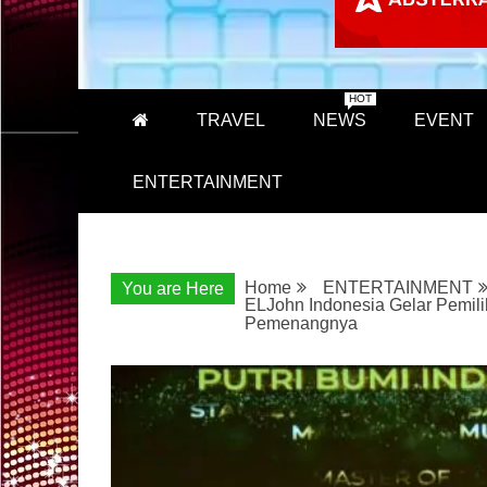
HOT
TRAVEL
NEWS
EVENT
ENTERTAINMENT
Home
ENTERTAINMENT
You are Here
ELJohn Indonesia Gelar Pemili
Pemenangnya