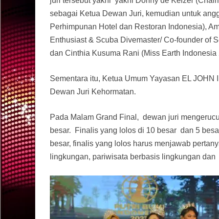
juri tersebut yakni yakni Donny de Keizer (Chai
sebagai Ketua Dewan Juri, kemudian untuk angg
Perhimpunan Hotel dan Restoran Indonesia), Am
Enthusiast & Scuba Divemaster/ Co-founder of S
dan Cinthia Kusuma Rani (Miss Earth Indonesia 
Sementara itu, Ketua Umum Yayasan EL JOHN In
Dewan Juri Kehormatan.
Pada Malam Grand Final, dewan juri mengerucutk
besar. Finalis yang lolos di 10 besar dan 5 besar
besar, finalis yang lolos harus menjawab pertan
lingkungan, pariwisata berbasis lingkungan dan