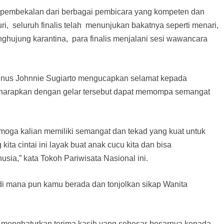
 pembekalan dari berbagai pembicara yang kompeten dan
uri, seluruh finalis telah menunjukan bakatnya seperti menari,
penghujung karantina, para finalis menjalani sesi wawancara
nus Johnnie Sugiarto mengucapkan selamat kepada
iharapkan dengan gelar tersebut dapat memompa semangat
oga kalian memiliki semangat dan tekad yang kuat untuk
ita cintai ini layak buat anak cucu kita dan bisa
ia,” kata Tokoh Pariwisata Nasional ini.
 di mana pun kamu berada dan tonjolkan sikap Wanita
o menghaturkan terima kasih yang sebesar-besarnya kepada