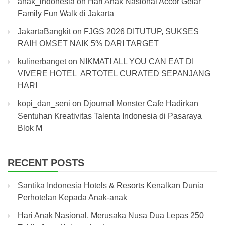
anak_indonesia
on
Hari Anak Nasional Accor Gelar
Family Fun Walk di Jakarta
JakartaBangkit
on
FJGS 2026 DITUTUP, SUKSES
RAIH OMSET NAIK 5% DARI TARGET
kulinerbanget
on
NIKMATI ALL YOU CAN EAT DI
VIVERE HOTEL ARTOTEL CURATED SEPANJANG
HARI
kopi_dan_seni
on
Djournal Monster Cafe Hadirkan
Sentuhan Kreativitas Talenta Indonesia di Pasaraya
Blok M
RECENT POSTS
Santika Indonesia Hotels & Resorts Kenalkan Dunia
Perhotelan Kepada Anak-anak
Hari Anak Nasional, Merusaka Nusa Dua Lepas 250