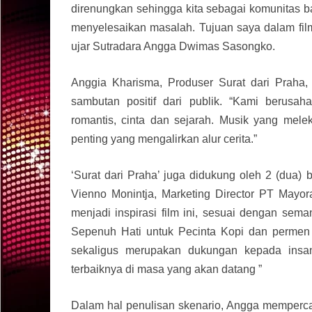
direnungkan sehingga kita sebagai komunitas ba
menyelesaikan masalah. Tujuan saya dalam film h
ujar Sutradara Angga Dwimas Sasongko.
Anggia Kharisma, Produser Surat dari Praha,
sambutan positif dari publik. “Kami berus
romantis, cinta dan sejarah. Musik yang mele
penting yang mengalirkan alur cerita.”
‘Surat dari Praha’ juga didukung oleh 2 (dua)
Vienno Monintja, Marketing Director PT Mayo
menjadi inspirasi film ini, sesuai dengan sem
Sepenuh Hati untuk Pecinta Kopi dan permen
sekaligus merupakan dukungan kepada insan
terbaiknya di masa yang akan datang ”
Dalam hal penulisan skenario, Angga mempercay