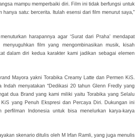
ngsa mampu memperbaiki diri. Film ini tidak berfungsi untuk
anya satu: bercerita. Itulah esensi dari film menurut saya,”
 menuturkan harapannya agar ‘Surat dari Praha’ mendapat
aha menyuguhkan film yang mengombinasikan musik, kisah
kat dalam diri kedua karakter kami jadikan sebagai elemen
 brand Mayora yakni Torabika Creamy Latte dan Permen KiS.
ra Indah menyatakan “Dedikasi 20 tahun Glenn Fredly yang
angat dua Brand yang kami miliki yaitu Torabika yang Selalu
 KiS yang Penuh Ekspresi dan Percaya Diri. Dukungan ini
 perfilman Indonesia untuk bisa menelurkan karya-karya
akan skenario ditulis oleh M Irfan Ramli, yang juga menulis