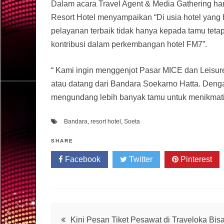
Dalam acara Travel Agent & Media Gathering har
Resort Hotel menyampaikan “Di usia hotel yang 
pelayanan terbaik tidak hanya kepada tamu tet
kontribusi dalam perkembangan hotel FM7”.
“ Kami ingin menggenjot Pasar MICE dan Leisure
atau datang dari Bandara Soekarno Hatta. Dengan
mengundang lebih banyak tamu untuk menikmati h
Bandara
,
resort hotel
,
Soeta
SHARE
Facebook
Twitter
Pinterest
Post
Kini Pesan Tiket Pesawat di Traveloka Bis