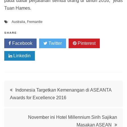
pada daftar perjalanan semua orang di tahun 2016,” jelas
Tuan Hames.
Australia
,
Fremantle
SHARE
Facebook
Twitter
Pinterest
Linkedin
Post
Indonesia Targetkan Kemenangan di ASEANTA
Awards for Excellence 2016
navigation
November ini Hotel Millennium Sirih Sajikan
Masakan ASEAN