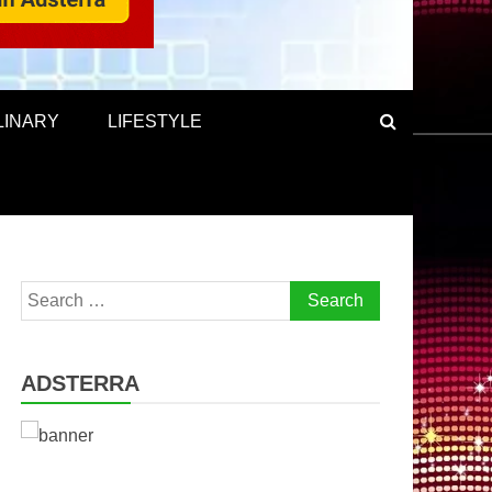
LINARY
LIFESTYLE
Search
for:
ADSTERRA