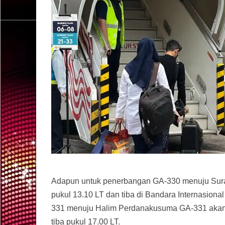
Adapun untuk penerbangan GA-330 menuju Sura
pukul 13.10 LT dan tiba di Bandara Internasion
331 menuju Halim Perdanakusuma GA-331 akan b
tiba pukul 17.00 LT.