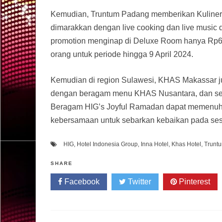
Kemudian, Truntum Padang memberikan Kuliner 
dimarakkan dengan live cooking dan live music 
promotion menginap di Deluxe Room hanya Rp61
orang untuk periode hingga 9 April 2024.
Kemudian di region Sulawesi, KHAS Makassar j
dengan beragam menu KHAS Nusantara, dan seti
Beragam HIG’s Joyful Ramadan dapat memenuhi
kebersamaan untuk sebarkan kebaikan pada ses
HIG
,
Hotel Indonesia Group
,
Inna Hotel
,
Khas Hotel
,
Truntu
SHARE
Facebook
Twitter
Pinterest