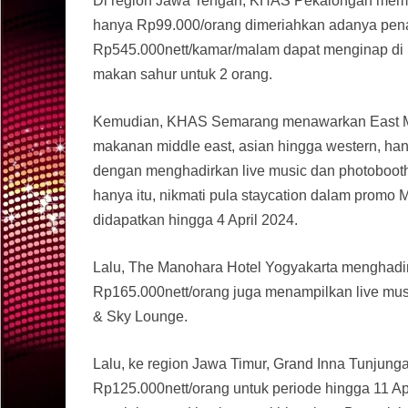
Di region Jawa Tengah, KHAS Pekalongan membe
hanya Rp99.000/orang dimeriahkan adanya pen
Rp545.000nett/kamar/malam dapat menginap di 
makan sahur untuk 2 orang.
Kemudian, KHAS Semarang menawarkan East Me
makanan middle east, asian hingga western, han
dengan menghadirkan live music dan photoboot
hanya itu, nikmati pula staycation dalam promo
didapatkan hingga 4 April 2024.
Lalu, The Manohara Hotel Yogyakarta menghadir
Rp165.000nett/orang juga menampilkan live mu
& Sky Lounge.
Lalu, ke region Jawa Timur, Grand Inna Tunjun
Rp125.000nett/orang untuk periode hingga 11 A