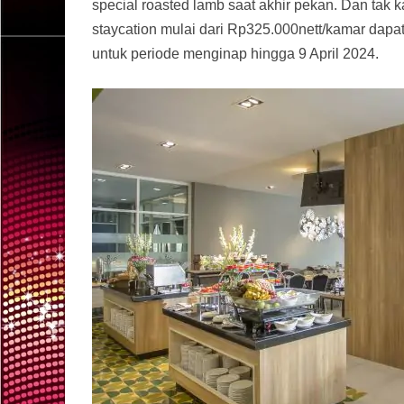
special roasted lamb saat akhir pekan. Dan tak 
staycation mulai dari Rp325.000nett/kamar dapa
untuk periode menginap hingga 9 April 2024.