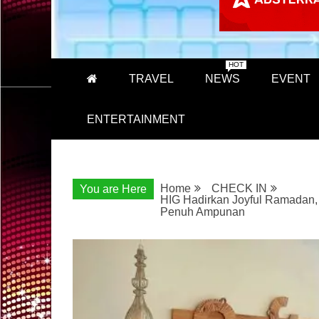
HOT
TRAVEL
NEWS
EVENT
ENTERTAINMENT
Home
CHECK IN
You are Here
HIG Hadirkan Joyful Ramadan,
Penuh Ampunan