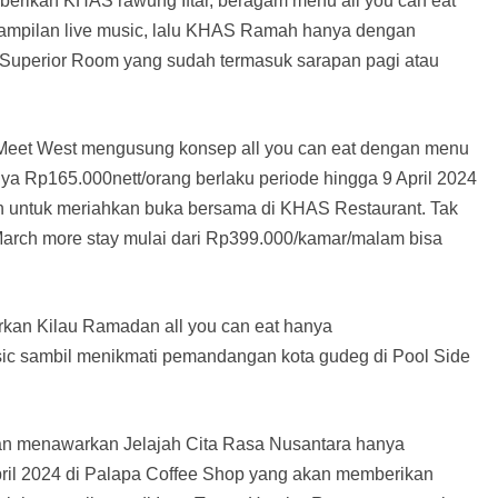
rikan KHAS rawung Iftar, beragam menu all you can eat
ampilan live music, lalu KHAS Ramah hanya dengan
Superior Room yang sudah termasuk sarapan pagi atau
et West mengusung konsep all you can eat dengan menu
ya Rp165.000nett/orang berlaku periode hingga 9 April 2024
h untuk meriahkan buka bersama di KHAS Restaurant. Tak
 March more stay mulai dari Rp399.000/kamar/malam bisa
kan Kilau Ramadan all you can eat hanya
sic sambil menikmati pemandangan kota gudeg di Pool Side
gan menawarkan Jelajah Cita Rasa Nusantara hanya
pril 2024 di Palapa Coffee Shop yang akan memberikan