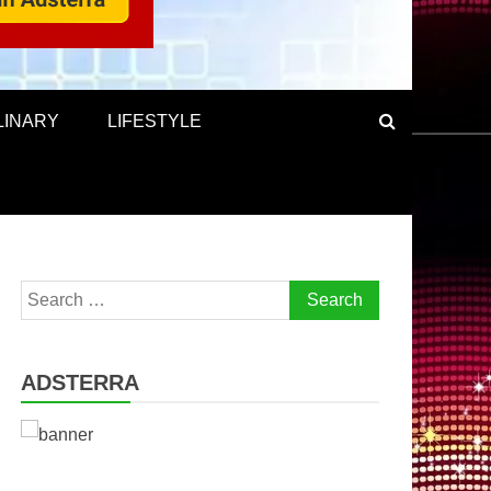
LINARY
LIFESTYLE
Search
for:
ADSTERRA