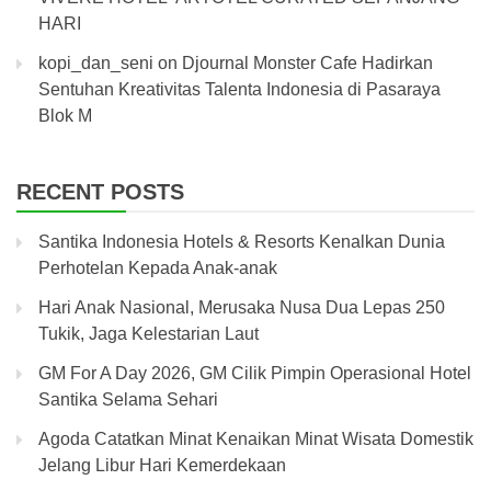
HARI
kopi_dan_seni
on
Djournal Monster Cafe Hadirkan
Sentuhan Kreativitas Talenta Indonesia di Pasaraya
Blok M
RECENT POSTS
Santika Indonesia Hotels & Resorts Kenalkan Dunia
Perhotelan Kepada Anak-anak
Hari Anak Nasional, Merusaka Nusa Dua Lepas 250
Tukik, Jaga Kelestarian Laut
GM For A Day 2026, GM Cilik Pimpin Operasional Hotel
Santika Selama Sehari
Agoda Catatkan Minat Kenaikan Minat Wisata Domestik
Jelang Libur Hari Kemerdekaan