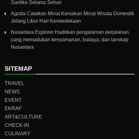
Santika Selama Sehari
Agoda Catatkan Minat Kenaikan Minat Wisata Domestik
Jelang Libur Hari Kemerdekaan
Nusantara Explorer Hadirkan pengalaman perjalanan
yang memadukan kenyamanan, budaya, dan lanskap
Nusantara
SITEMAP
TRAVEL
NEWS
EVENT
EKRAF
ART&CULTURE
CHECK-IN
CULINARY