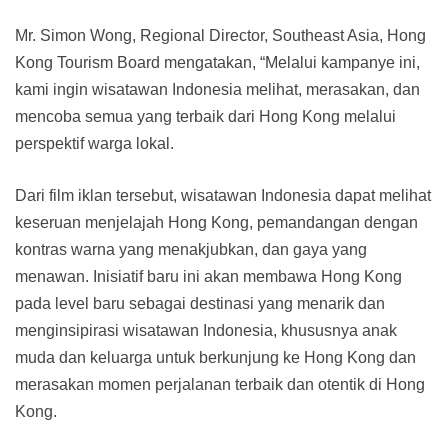
Mr. Simon Wong, Regional Director, Southeast Asia, Hong
Kong Tourism Board mengatakan, “Melalui kampanye ini,
kami ingin wisatawan Indonesia melihat, merasakan, dan
mencoba semua yang terbaik dari Hong Kong melalui
perspektif warga lokal.
Dari film iklan tersebut, wisatawan Indonesia dapat melihat
keseruan menjelajah Hong Kong, pemandangan dengan
kontras warna yang menakjubkan, dan gaya yang
menawan. Inisiatif baru ini akan membawa Hong Kong
pada level baru sebagai destinasi yang menarik dan
menginsipirasi wisatawan Indonesia, khususnya anak
muda dan keluarga untuk berkunjung ke Hong Kong dan
merasakan momen perjalanan terbaik dan otentik di Hong
Kong.