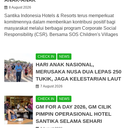
ANAK-ANAK
8 August 2026
Santika Indonesia Hotels & Resorts terus memperkuat
komitmennya dalam memberikan kontribusi positif bagi
masyarakat melalui berbagai program Corporate Social
Responsibility (CSR). Bersama SOS Children's Villages
CHECK IN
NEWS
HARI ANAK NASIONAL,
MERUSAKA NUSA DUA LEPAS 250
TUKIK, JAGA KELESTARIAN LAUT
7 August 2026
CHECK IN
NEWS
GM FOR A DAY 2026, GM CILIK
PIMPIN OPERASIONAL HOTEL
SANTIKA SELAMA SEHARI