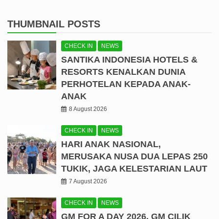
THUMBNAIL POSTS
CHECK IN
NEWS
SANTIKA INDONESIA HOTELS &
RESORTS KENALKAN DUNIA
PERHOTELAN KEPADA ANAK-
ANAK
8 August 2026
CHECK IN
NEWS
HARI ANAK NASIONAL,
MERUSAKA NUSA DUA LEPAS 250
TUKIK, JAGA KELESTARIAN LAUT
7 August 2026
CHECK IN
NEWS
GM FOR A DAY 2026, GM CILIK