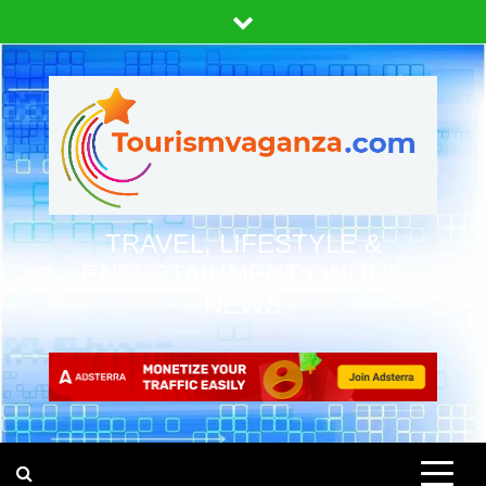
Skip
to
content
TRAVEL, LIFESTYLE &
ENTERTAINMENT ONLINE
NEWS