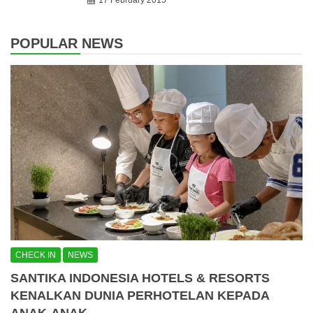
17 February 2015
POPULAR NEWS
CHECK IN
NEWS
SANTIKA INDONESIA HOTELS & RESORTS
KENALKAN DUNIA PERHOTELAN KEPADA