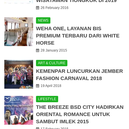
WISATAWAN TIONGKOK DI 2019
26 February 2016
NEWS
WEHA ONE, LAYANAN BIS
PREMIUM TERBARU DARI WHITE
HORSE
28 January 2015
ART & CULTURE
KEMENPAR LUNCURKAN JEMBER
FASHION CARNAVAL 2018
19 April 2018
LIFESTYLE
THE BREEZE BSD CITY HADIRKAN
ORIENTAL ROMANCE UNTUK
SAMBUT IMLEK 2015