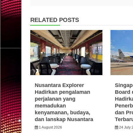
navigation
RELATED POSTS
Nusantara Explorer
Singap
Hadirkan pengalaman
Board 
perjalanan yang
Hadirka
memadukan
Penerb
kenyamanan, budaya,
dan Pr
dan lanskap Nusantara
Terbar
1 August 2026
24 July 