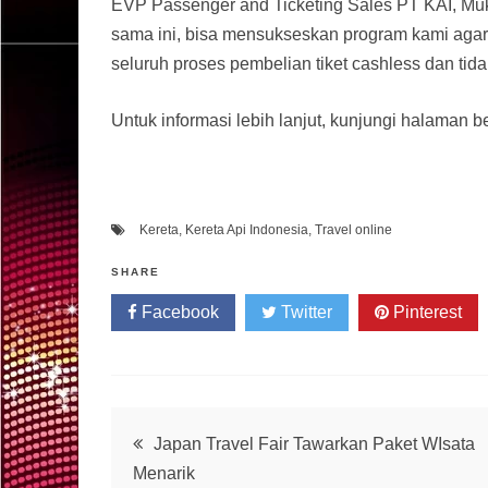
EVP Passenger and Ticketing Sales PT KAI, Muk
sama ini, bisa mensukseskan program kami agar ti
seluruh proses pembelian tiket cashless dan tidak 
Untuk informasi lebih lanjut, kunjungi halaman be
Kereta
,
Kereta Api Indonesia
,
Travel online
SHARE
Facebook
Twitter
Pinterest
Post
Japan Travel Fair Tawarkan Paket WIsata
Menarik