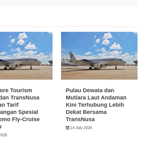
ore Tourism
Pulau Dewata dan
dan TransNusa
Mutiara Laut Andaman
n Tarif
Kini Terhubung Lebih
angan Spesial
Dekat Bersama
omo Fly-Cruise
TransNusa
u
14 July 2026
2026