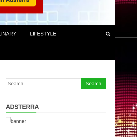
LINARY
LIFESTYLE
Search
for:
ADSTERRA