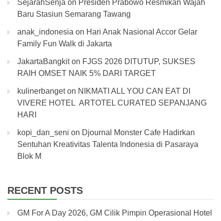
SejarahSenja
on
Presiden Prabowo Resmikan Wajah
Baru Stasiun Semarang Tawang
anak_indonesia
on
Hari Anak Nasional Accor Gelar
Family Fun Walk di Jakarta
JakartaBangkit
on
FJGS 2026 DITUTUP, SUKSES
RAIH OMSET NAIK 5% DARI TARGET
kulinerbanget
on
NIKMATI ALL YOU CAN EAT DI
VIVERE HOTEL ARTOTEL CURATED SEPANJANG
HARI
kopi_dan_seni
on
Djournal Monster Cafe Hadirkan
Sentuhan Kreativitas Talenta Indonesia di Pasaraya
Blok M
RECENT POSTS
GM For A Day 2026, GM Cilik Pimpin Operasional Hotel