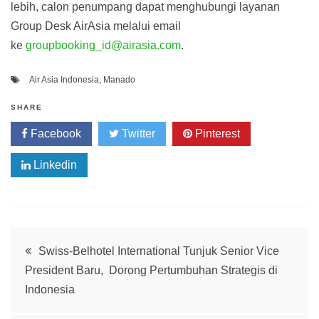
lebih, calon penumpang dapat menghubungi layanan
Group Desk AirAsia melalui email
ke
groupbooking_id@airasia.com
.
Air Asia Indonesia
,
Manado
SHARE
Facebook
Twitter
Pinterest
Linkedin
Post
Swiss-Belhotel International Tunjuk Senior Vice
President Baru, Dorong Pertumbuhan Strategis di
navigation
Indonesia