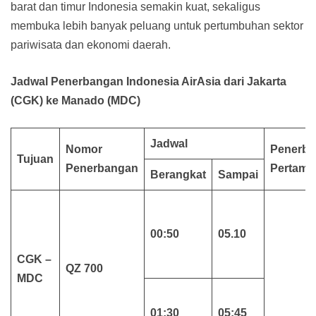
barat dan timur Indonesia semakin kuat, sekaligus
membuka lebih banyak peluang untuk pertumbuhan sektor
pariwisata dan ekonomi daerah.
Jadwal Penerbangan Indonesia AirAsia dari Jakarta
(CGK) ke Manado (MDC)
Jadwal
Nomor
Penerb
Tujuan
Penerbangan
Pertama
Berangkat
Sampai
00:50
05.10
CGK –
QZ 700
MDC
01:30
05:45