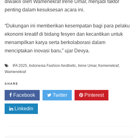
diwakili oleh Wamenekraf Irene Umar, menjadi faktor
penting dalam kesuksesan acara ini.
“Dukungan ini memberikan kesempatan bagi para pelaku
ekonomi kreatif di bidang fesyen dan kecantikan untuk
menampilkan karya serta berkolaborasi dalam
menciptakan inovasi baru,” ujar Devya.
IFA 2025
,
Indonesia Fashion Aesthetic
,
Irene Umar
,
Kemenekraf
,
Wamenekraf
SHARE
Facebook
Twitter
Pinterest
Linkedin