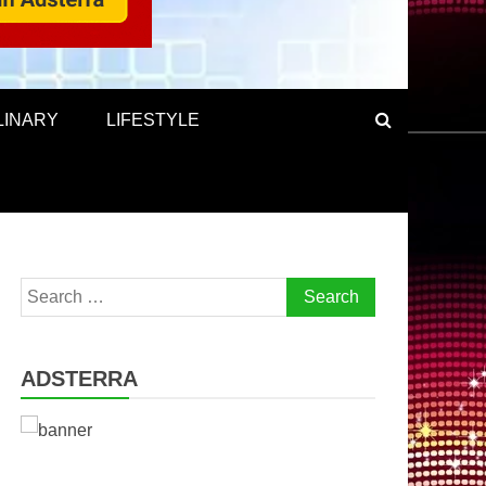
LINARY
LIFESTYLE
Search
for:
ADSTERRA