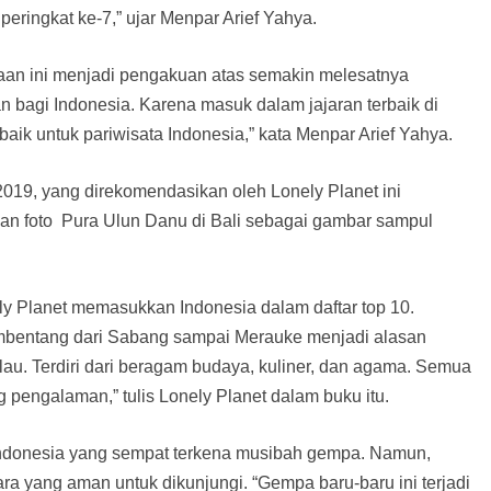
peringkat ke-7,” ujar Menpar Arief Yahya.
aan ini menjadi pengakuan atas semakin melesatnya
n bagi Indonesia. Karena masuk dalam jajaran terbaik di
aik untuk pariwisata Indonesia,” kata Menpar Arief Yahya.
 2019, yang direkomendasikan oleh Lonely Planet ini
ngan foto Pura Ulun Danu di Bali sebagai gambar sampul
y Planet memasukkan Indonesia dalam daftar top 10.
bentang dari Sabang sampai Merauke menjadi alasan
ulau. Terdiri dari beragam budaya, kuliner, dan agama. Semua
engalaman,” tulis Lonely Planet dalam buku itu.
r Indonesia yang sempat terkena musibah gempa. Namun,
a yang aman untuk dikunjungi. “Gempa baru-baru ini terjadi