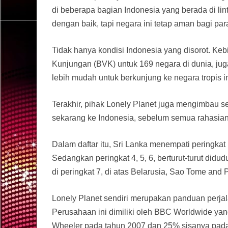
di beberapa bagian Indonesia yang berada di li
dengan baik, tapi negara ini tetap aman bagi para
Tidak hanya kondisi Indonesia yang disorot. K
Kunjungan (BVK) untuk 169 negara di dunia, juga
lebih mudah untuk berkunjung ke negara tropis ini
Terakhir, pihak Lonely Planet juga mengimbau se
sekarang ke Indonesia, sebelum semua rahasiany
Dalam daftar itu, Sri Lanka menempati peringkat
Sedangkan peringkat 4, 5, 6, berturut-turut did
di peringkat 7, di atas Belarusia, Sao Tome and P
Lonely Planet sendiri merupakan panduan perjal
Perusahaan ini dimiliki oleh BBC Worldwide ya
Wheeler pada tahun 2007 dan 25% sisanya pada