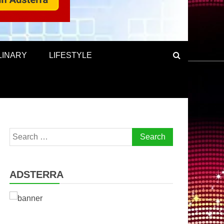
LINARY
LIFESTYLE
Search
for:
ADSTERRA