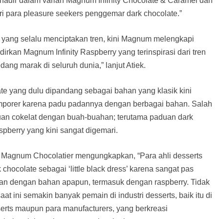
y hadir dalam varian Magnum Infinity Chocolate & Caramel dan
i para pleasure seekers penggemar dark chocolate.”
 yang selalu menciptakan tren, kini Magnum melengkapi
irkan Magnum Infinity Raspberry yang terinspirasi dari tren
ang marak di seluruh dunia,” lanjut Atiek.
ate yang dulu dipandang sebagai bahan yang klasik kini
emporer karena padu padannya dengan berbagai bahan. Salah
uan cokelat dengan buah-buahan; terutama paduan dark
pberry yang kini sangat digemari.
 Magnum Chocolatier mengungkapkan, “Para ahli desserts
chocolate sebagai ‘little black dress’ karena sangat pas
an dengan bahan apapun, termasuk dengan raspberry. Tidak
at ini semakin banyak pemain di industri desserts, baik itu di
erts maupun para manufacturers, yang berkreasi