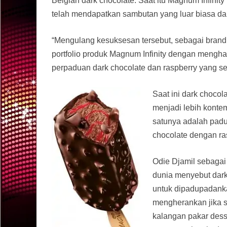
Belgian dark chocolate. Saat itu Magnum Infinit
telah mendapatkan sambutan yang luar biasa dar
“Mengulang kesuksesan tersebut, sebagai brand
portfolio produk Magnum Infinity dengan menghad
perpaduan dark chocolate dan raspberry yang sed
Saat ini dark chocol
menjadi lebih kont
satunya adalah pad
chocolate dengan ras
Odie Djamil sebagai
dunia menyebut dark 
untuk dipadupadank
mengherankan jika sa
kalangan pakar dess