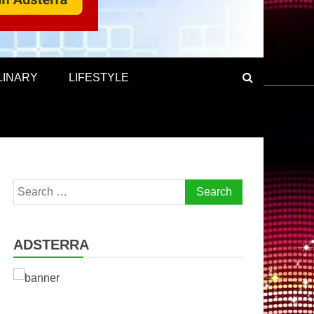
LINARY
LIFESTYLE
Search
for:
ADSTERRA