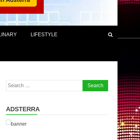
LINARY
LIFESTYLE
Search
for:
ADSTERRA