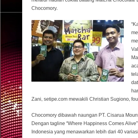
Chocomory.
“K
me
me
Va
Ma
ac
te
dat
ha
Zani, setipe.com mewakili Christian Sugiono, fo
Chocomory dibawah naungan PT. Cisarua Mountai
Dengan tagline “Where Happiness Comes Alive”,
Indonesia yang menawarkan lebih dari 40 varia