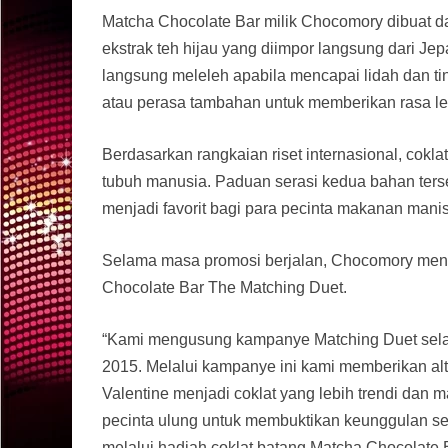
Matcha Chocolate Bar milik Chocomory dibuat da
ekstrak teh hijau yang diimpor langsung dari Je
langsung meleleh apabila mencapai lidah dan ti
atau perasa tambahan untuk memberikan rasa le
Berdasarkan rangkaian riset internasional, cokl
tubuh manusia. Paduan serasi kedua bahan ter
menjadi favorit bagi para pecinta makanan manis
Selama masa promosi berjalan, Chocomory me
Chocolate Bar The Matching Duet.
“Kami mengusung kampanye Matching Duet selam
2015. Melalui kampanye ini kami memberikan altern
Valentine menjadi coklat yang lebih trendi dan 
pecinta ulung untuk membuktikan keunggulan se
melalui hadiah coklat batang Matcha Chocolate 