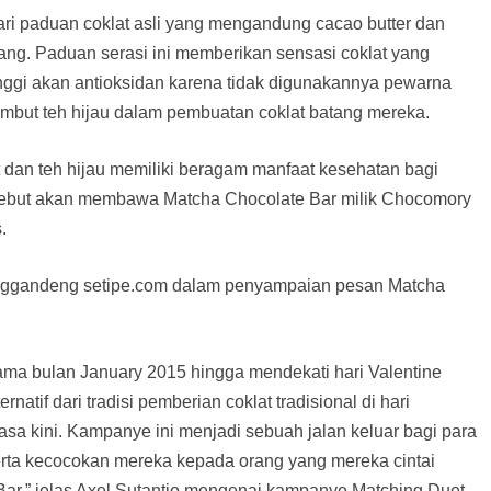
ri paduan coklat asli yang mengandung cacao butter dan
pang. Paduan serasi ini memberikan sensasi coklat yang
nggi akan antioksidan karena tidak digunakannya pewarna
mbut teh hijau dalam pembuatan coklat batang mereka.
at dan teh hijau memiliki beragam manfaat kesehatan bagi
sebut akan membawa Matcha Chocolate Bar milik Chocomory
.
nggandeng setipe.com dalam penyampaian pesan Matcha
a bulan January 2015 hingga mendekati hari Valentine
atif dari tradisi pemberian coklat tradisional di hari
masa kini. Kampanye ini menjadi sebuah jalan keluar bagi para
rta kecocokan mereka kepada orang yang mereka cintai
Bar,” jelas Axel Sutantio mengenai kampanye Matching Duet