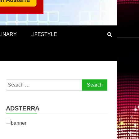
LINARY
LIFESTYLE
Search
for:
ADSTERRA