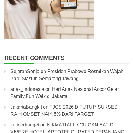
RECENT COMMENTS
SejarahSenja
on
Presiden Prabowo Resmikan Wajah
Baru Stasiun Semarang Tawang
anak_indonesia
on
Hari Anak Nasional Accor Gelar
Family Fun Walk di Jakarta
JakartaBangkit
on
FJGS 2026 DITUTUP, SUKSES
RAIH OMSET NAIK 5% DARI TARGET
kulinerbanget
on
NIKMATI ALL YOU CAN EAT DI
VIVERE HOTEL ARTOTEL CURATED SEPANJANG