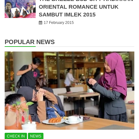
ORIENTAL ROMANCE UNTUK
SAMBUT IMLEK 2015
17 February 2015
POPULAR NEWS
CHECK IN
NEWS