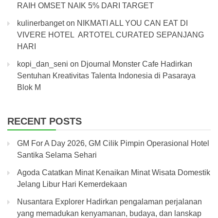
RAIH OMSET NAIK 5% DARI TARGET
kulinerbanget
on
NIKMATI ALL YOU CAN EAT DI
VIVERE HOTEL ARTOTEL CURATED SEPANJANG
HARI
kopi_dan_seni
on
Djournal Monster Cafe Hadirkan
Sentuhan Kreativitas Talenta Indonesia di Pasaraya
Blok M
RECENT POSTS
GM For A Day 2026, GM Cilik Pimpin Operasional Hotel
Santika Selama Sehari
Agoda Catatkan Minat Kenaikan Minat Wisata Domestik
Jelang Libur Hari Kemerdekaan
Nusantara Explorer Hadirkan pengalaman perjalanan
yang memadukan kenyamanan, budaya, dan lanskap