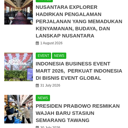
NUSANTARA EXPLORER
HADIRKAN PENGALAMAN
PERJALANAN YANG MEMADUKAN
KENYAMANAN, BUDAYA, DAN
LANSKAP NUSANTARA
1 August 2026
EVENT
NEWS
INDONESIA BUSINESS EVENT
MART 2026, PERKUAT INDONESIA
DI BISNIS EVENT GLOBAL
31 July 2026
NEWS
PRESIDEN PRABOWO RESMIKAN
WAJAH BARU STASIUN
SEMARANG TAWANG
30 July 2026