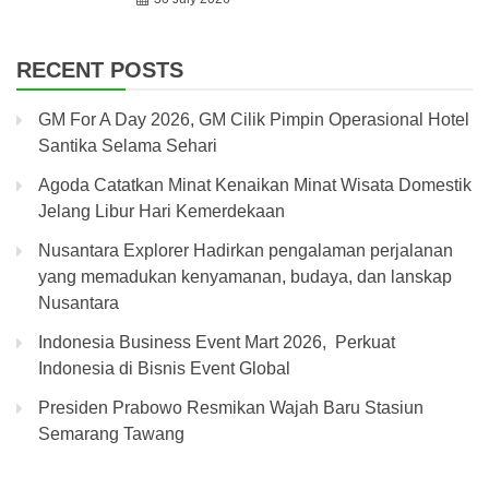
RECENT POSTS
GM For A Day 2026, GM Cilik Pimpin Operasional Hotel
Santika Selama Sehari
Agoda Catatkan Minat Kenaikan Minat Wisata Domestik
Jelang Libur Hari Kemerdekaan
Nusantara Explorer Hadirkan pengalaman perjalanan
yang memadukan kenyamanan, budaya, dan lanskap
Nusantara
Indonesia Business Event Mart 2026, Perkuat
Indonesia di Bisnis Event Global
Presiden Prabowo Resmikan Wajah Baru Stasiun
Semarang Tawang