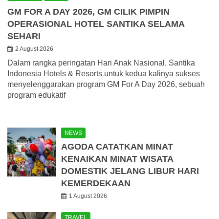
GM FOR A DAY 2026, GM CILIK PIMPIN
OPERASIONAL HOTEL SANTIKA SELAMA
SEHARI
2 August 2026
Dalam rangka peringatan Hari Anak Nasional, Santika
Indonesia Hotels & Resorts untuk kedua kalinya sukses
menyelenggarakan program GM For A Day 2026, sebuah
program edukatif
NEWS
AGODA CATATKAN MINAT
KENAIKAN MINAT WISATA
DOMESTIK JELANG LIBUR HARI
KEMERDEKAAN
1 August 2026
TRAVEL