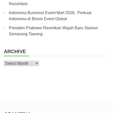
Nusantara
Indonesia Business Event Mart 2026, Perkuat
Indonesia di Bisnis Event Global
Presiden Prabowo Resmikan Wajah Baru Stasiun
Semarang Tawang
ARCHIVE
Archive