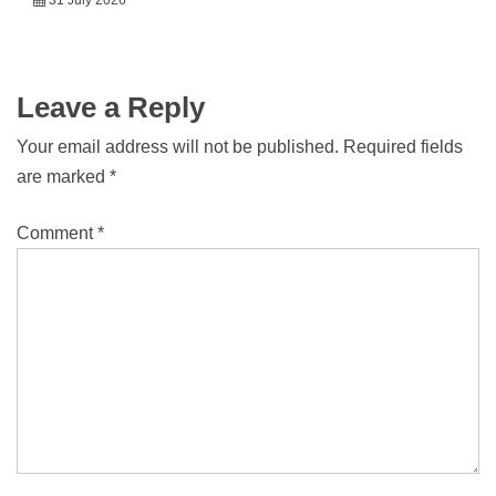
Leave a Reply
Your email address will not be published.
Required fields
are marked
*
Comment
*