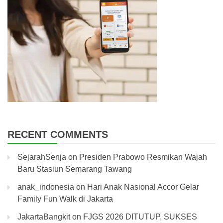
RECENT COMMENTS
SejarahSenja
on
Presiden Prabowo Resmikan Wajah
Baru Stasiun Semarang Tawang
anak_indonesia
on
Hari Anak Nasional Accor Gelar
Family Fun Walk di Jakarta
JakartaBangkit
on
FJGS 2026 DITUTUP, SUKSES