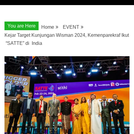
You are Here
Home
EVENT
Kejar Target Kunjungan Wisman 2024, Kemenparekraf Ikut
“SATTE” di India