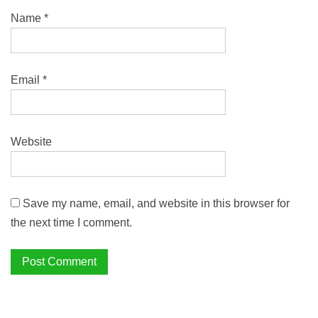
Name
*
Email
*
Website
Save my name, email, and website in this browser for
the next time I comment.