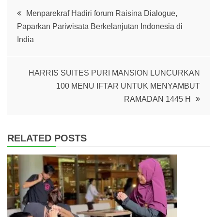
Post
Menparekraf Hadiri forum Raisina Dialogue,
Paparkan Pariwisata Berkelanjutan Indonesia di
navigation
India
HARRIS SUITES PURI MANSION LUNCURKAN
100 MENU IFTAR UNTUK MENYAMBUT
RAMADAN 1445 H
RELATED POSTS