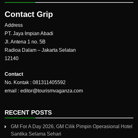
Contact Grip
Address
PT. Jaya Impian Abadi
Jl. Antena 1 no. 5B
Radioa Dalam – Jakarta Selatan
12140
Contact
No. Kontak : 081311405592
email : editor@tourismvaganza.com
RECENT POSTS
GM For A Day 2026, GM Cilik Pimpin Operasional Hotel
Santika Selama Sehari