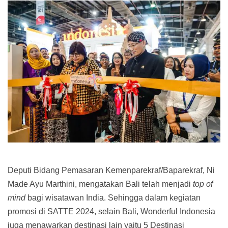
Deputi Bidang Pemasaran Kemenparekraf/Baparekraf, Ni
Made Ayu Marthini, mengatakan Bali telah menjadi
top of
mind
bagi wisatawan India. Sehingga dalam kegiatan
promosi di SATTE 2024, selain Bali, Wonderful Indonesia
juga menawarkan destinasi lain yaitu 5 Destinasi