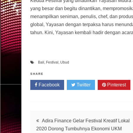
Kedua Festival yang dihadirkan Yayasan Mudra 
yang besar dan begitu dinantikan, mempromosik
menampilkan seniman, penulis, chef, dan produ
global, Yayasan dengan terpaksa harus menunda 
tahun. Kini, Yayasan kembali hadir dengan acar
Bali
,
Festival
,
Ubud
SHARE
Facebook
Twitter
Pinterest
Post
Adira Finance Gelar Festival Kreatif Lokal
2020 Dorong Tumbuhnya Ekonomi UKM