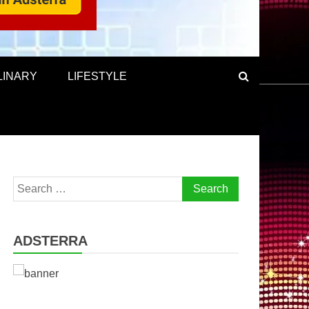
LINARY
LIFESTYLE
Search
for:
ADSTERRA