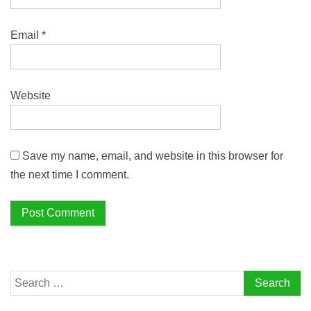
Email
*
Website
Save my name, email, and website in this browser for
the next time I comment.
Search
for: