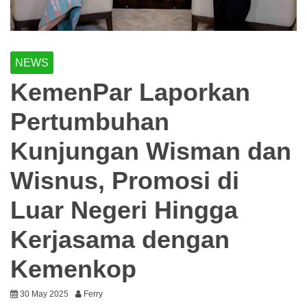
NEWS
KemenPar Laporkan
Pertumbuhan
Kunjungan Wisman dan
Wisnus, Promosi di
Luar Negeri Hingga
Kerjasama dengan
Kemenkop
30 May 2025
Ferry