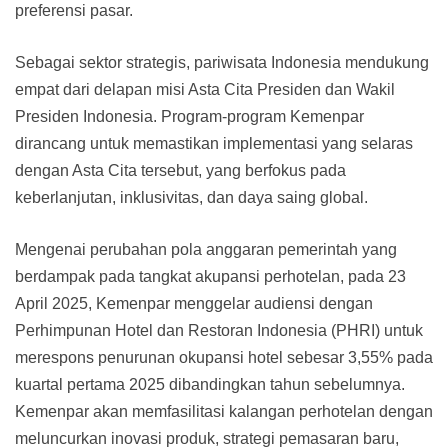
preferensi pasar.
Sebagai sektor strategis, pariwisata Indonesia mendukung
empat dari delapan misi Asta Cita Presiden dan Wakil
Presiden Indonesia. Program-program Kemenpar
dirancang untuk memastikan implementasi yang selaras
dengan Asta Cita tersebut, yang berfokus pada
keberlanjutan, inklusivitas, dan daya saing global.
Mengenai perubahan pola anggaran pemerintah yang
berdampak pada tangkat akupansi perhotelan, pada 23
April 2025, Kemenpar menggelar audiensi dengan
Perhimpunan Hotel dan Restoran Indonesia (PHRI) untuk
merespons penurunan okupansi hotel sebesar 3,55% pada
kuartal pertama 2025 dibandingkan tahun sebelumnya.
Kemenpar akan memfasilitasi kalangan perhotelan dengan
meluncurkan inovasi produk, strategi pemasaran baru,