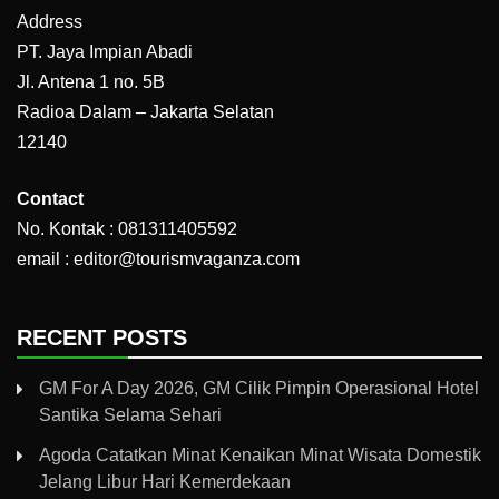
Address
PT. Jaya Impian Abadi
Jl. Antena 1 no. 5B
Radioa Dalam – Jakarta Selatan
12140
Contact
No. Kontak : 081311405592
email : editor@tourismvaganza.com
RECENT POSTS
GM For A Day 2026, GM Cilik Pimpin Operasional Hotel
Santika Selama Sehari
Agoda Catatkan Minat Kenaikan Minat Wisata Domestik
Jelang Libur Hari Kemerdekaan