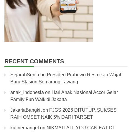
RECENT COMMENTS
SejarahSenja
on
Presiden Prabowo Resmikan Wajah
Baru Stasiun Semarang Tawang
anak_indonesia
on
Hari Anak Nasional Accor Gelar
Family Fun Walk di Jakarta
JakartaBangkit
on
FJGS 2026 DITUTUP, SUKSES
RAIH OMSET NAIK 5% DARI TARGET
kulinerbanget
on
NIKMATI ALL YOU CAN EAT DI