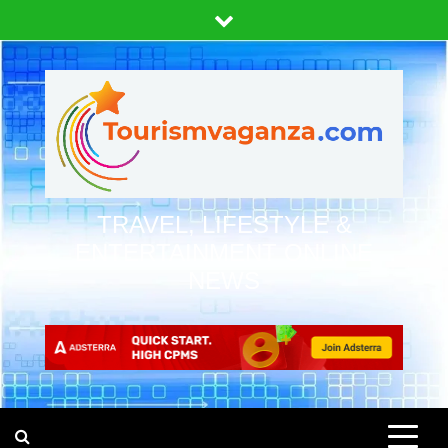
Skip
to
content
TRAVEL, LIFESTYLE &
ENTERTAINMENT ONLINE
NEWS