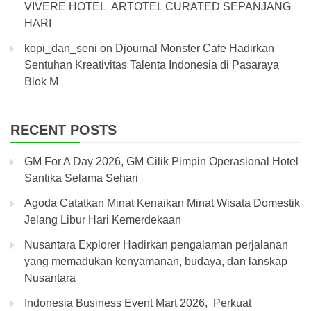
VIVERE HOTEL ARTOTEL CURATED SEPANJANG
HARI
kopi_dan_seni
on
Djournal Monster Cafe Hadirkan
Sentuhan Kreativitas Talenta Indonesia di Pasaraya
Blok M
RECENT POSTS
GM For A Day 2026, GM Cilik Pimpin Operasional Hotel
Santika Selama Sehari
Agoda Catatkan Minat Kenaikan Minat Wisata Domestik
Jelang Libur Hari Kemerdekaan
Nusantara Explorer Hadirkan pengalaman perjalanan
yang memadukan kenyamanan, budaya, dan lanskap
Nusantara
Indonesia Business Event Mart 2026, Perkuat