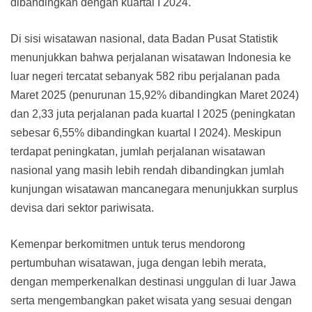
dibandingkan dengan kuartal I 2024.
Di sisi wisatawan nasional, data Badan Pusat Statistik
menunjukkan bahwa perjalanan wisatawan Indonesia ke
luar negeri tercatat sebanyak 582 ribu perjalanan pada
Maret 2025 (penurunan 15,92% dibandingkan Maret 2024)
dan 2,33 juta perjalanan pada kuartal I 2025 (peningkatan
sebesar 6,55% dibandingkan kuartal I 2024). Meskipun
terdapat peningkatan, jumlah perjalanan wisatawan
nasional yang masih lebih rendah dibandingkan jumlah
kunjungan wisatawan mancanegara menunjukkan surplus
devisa dari sektor pariwisata.
Kemenpar berkomitmen untuk terus mendorong
pertumbuhan wisatawan, juga dengan lebih merata,
dengan memperkenalkan destinasi unggulan di luar Jawa
serta mengembangkan paket wisata yang sesuai dengan