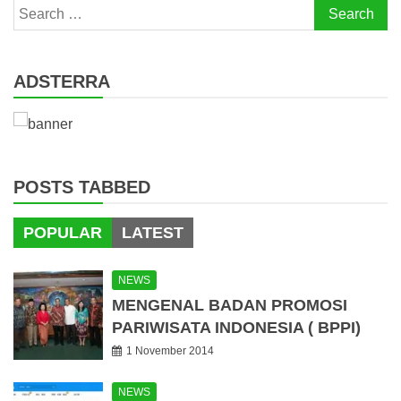
Search
for:
ADSTERRA
POSTS TABBED
POPULAR
LATEST
NEWS
MENGENAL BADAN PROMOSI
PARIWISATA INDONESIA ( BPPI)
1 November 2014
NEWS