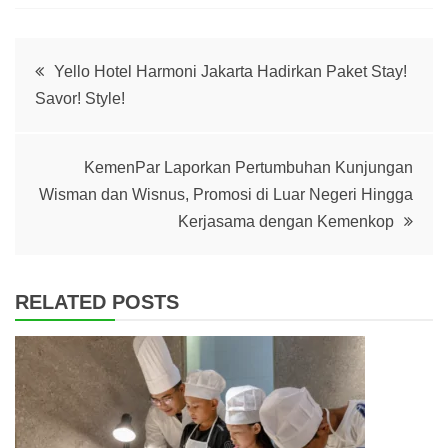
Post
Yello Hotel Harmoni Jakarta Hadirkan Paket Stay!
Savor! Style!
navigation
KemenPar Laporkan Pertumbuhan Kunjungan
Wisman dan Wisnus, Promosi di Luar Negeri Hingga
Kerjasama dengan Kemenkop
RELATED POSTS