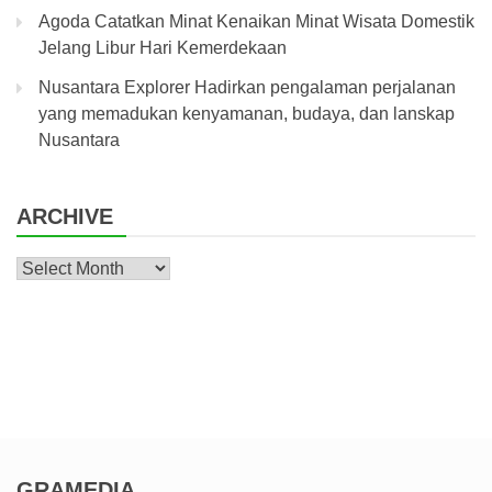
Agoda Catatkan Minat Kenaikan Minat Wisata Domestik
Jelang Libur Hari Kemerdekaan
Nusantara Explorer Hadirkan pengalaman perjalanan
yang memadukan kenyamanan, budaya, dan lanskap
Nusantara
ARCHIVE
Archive
GRAMEDIA