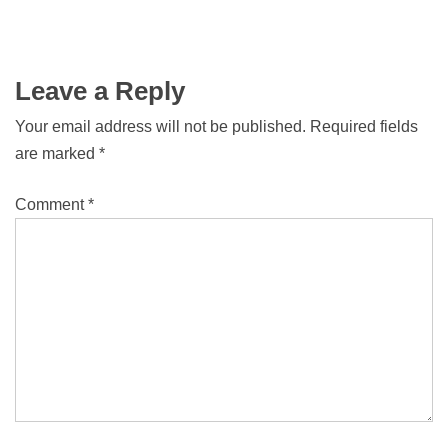
Leave a Reply
Your email address will not be published.
Required fields
are marked
*
Comment
*