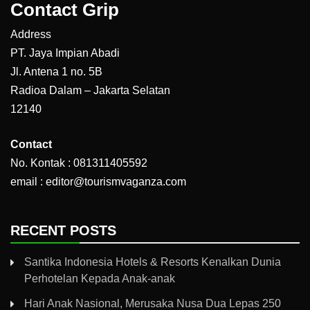
Contact Grip
Address
PT. Jaya Impian Abadi
Jl. Antena 1 no. 5B
Radioa Dalam – Jakarta Selatan
12140
Contact
No. Kontak : 081311405592
email : editor@tourismvaganza.com
RECENT POSTS
Santika Indonesia Hotels & Resorts Kenalkan Dunia
Perhotelan Kepada Anak-anak
Hari Anak Nasional, Merusaka Nusa Dua Lepas 250