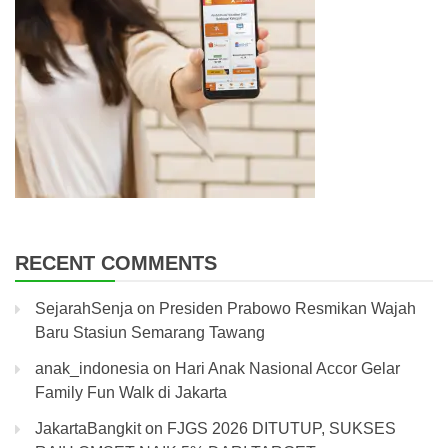
RECENT COMMENTS
SejarahSenja
on
Presiden Prabowo Resmikan Wajah
Baru Stasiun Semarang Tawang
anak_indonesia
on
Hari Anak Nasional Accor Gelar
Family Fun Walk di Jakarta
JakartaBangkit
on
FJGS 2026 DITUTUP, SUKSES