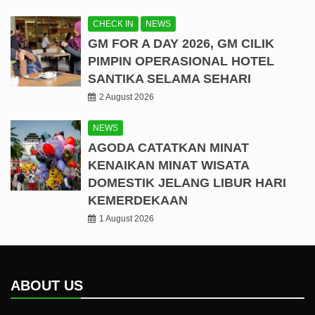
CHECK IN
NEWS
GM FOR A DAY 2026, GM CILIK
PIMPIN OPERASIONAL HOTEL
SANTIKA SELAMA SEHARI
2 August 2026
NEWS
AGODA CATATKAN MINAT
KENAIKAN MINAT WISATA
DOMESTIK JELANG LIBUR HARI
KEMERDEKAAN
1 August 2026
ABOUT US