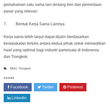
pemahaman satu sama lain tentang tren dan permintaan
pasar yang relevan.
7. Bentuk Kerja Sama Lainnya
Kerja sama lebih lanjut dapat dijalin berdasarkan
kesepakatan tertulis antara kedua pihak untuk memastikan
hasil yang optimal bagi industri pariwisata di Indonesia
dan Tiongkok.
MOU
,
Tiongkok
SHARE
Facebook
Twitter
Pinterest
Linkedin