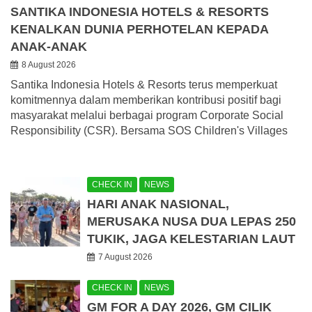
SANTIKA INDONESIA HOTELS & RESORTS
KENALKAN DUNIA PERHOTELAN KEPADA
ANAK-ANAK
8 August 2026
Santika Indonesia Hotels & Resorts terus memperkuat
komitmennya dalam memberikan kontribusi positif bagi
masyarakat melalui berbagai program Corporate Social
Responsibility (CSR). Bersama SOS Children's Villages
CHECK IN
NEWS
HARI ANAK NASIONAL,
MERUSAKA NUSA DUA LEPAS 250
TUKIK, JAGA KELESTARIAN LAUT
7 August 2026
CHECK IN
NEWS
GM FOR A DAY 2026, GM CILIK