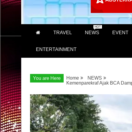
HOT
TRAVEL
NEWS
EVENT
ENTERTAINMENT
Home
NEWS
You are Here
Kemenparekraf Ajak BCA Damp