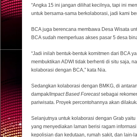
“Angka 15 ini jangan dilihat kecilnya, tapi ini 
untuk bersama-sama berkolaborasi, jadi kami be
BCA juga berencana membawa Desa Wisata untuk 
BCA sudah memperluas akses pasar 5 desa bina
“Jadi inilah bentuk-bentuk komitmen dari BCA
membuktikan ADWI tidak berhenti di situ saja, n
kolaborasi dengan BCA,” kata Nia.
Sedangkan kolaborasi dengan BMKG, di antaran
dampak/
Impact Based Forecast
sebagai rekomend
pariwisata. Proyek percontohannya akan dilakuk
Selanjutnya untuk kolaborasi dengan Grab yait
yang menyediakan laman berisi ragam informasi l
kepolisian dan kedutaan, rumah sakit, dan lain-l