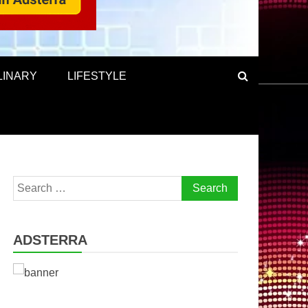
LINARY
LIFESTYLE
Search
for:
ADSTERRA