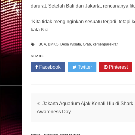
darurat. Setelah Bali dan Jakarta, rencananya fi
“Kita tidak menginginkan sesuatu terjadi, tetapi k
kata Nia.
BCA
,
BMKG
,
Desa WIsata
,
Grab
,
kemenparekraf
SHARE
Facebook
Twitter
Pinterest
Post
Jakarta Aquarium Ajak Kenali Hiu di Shark
Awareness Day
navigation