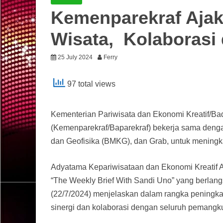
Kemenparekraf Aja
Wisata, Kolaboras
25 July 2024
Ferry
97 total views
Kementerian Pariwisata dan Ekonomi Kreatif/Ba
(Kemenparekraf/Baparekraf) bekerja sama dengan
dan Geofisika (BMKG), dan Grab, untuk meningkat
Adyatama Kepariwisataan dan Ekonomi Kreatif A
“The Weekly Brief With Sandi Uno” yang berlang
(22/7/2024) menjelaskan dalam rangka peningkata
sinergi dan kolaborasi dengan seluruh pemangku