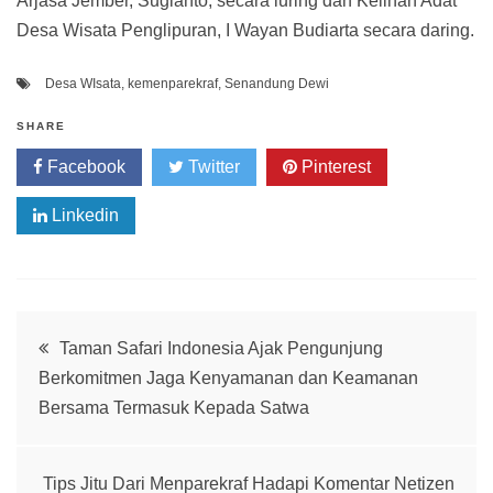
Arjasa Jember, Sugianto, secara luring dan Kelihan Adat
Desa Wisata Penglipuran, I Wayan Budiarta secara daring.
Desa WIsata
,
kemenparekraf
,
Senandung Dewi
SHARE
Facebook
Twitter
Pinterest
Linkedin
Post
Taman Safari Indonesia Ajak Pengunjung
Berkomitmen Jaga Kenyamanan dan Keamanan
navigation
Bersama Termasuk Kepada Satwa
Tips Jitu Dari Menparekraf Hadapi Komentar Netizen