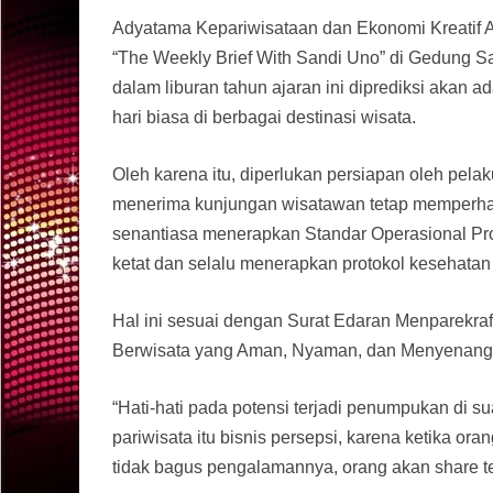
Adyatama Kepariwisataan dan Ekonomi Kreatif 
“The Weekly Brief With Sandi Uno” di Gedung S
dalam liburan tahun ajaran ini diprediksi akan 
hari biasa di berbagai destinasi wisata.
Oleh karena itu, diperlukan persiapan oleh pela
menerima kunjungan wisatawan tetap memperha
senantiasa menerapkan Standar Operasional Pr
ketat dan selalu menerapkan protokol kesehata
Hal ini sesuai dengan Surat Edaran Menparekr
Berwisata yang Aman, Nyaman, dan Menyenangka
“Hati-hati pada potensi terjadi penumpukan di su
pariwisata itu bisnis persepsi, karena ketika or
tidak bagus pengalamannya, orang akan share t