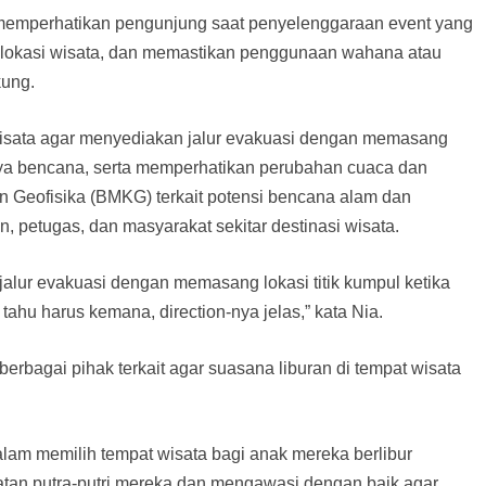
 memperhatikan pengunjung saat penyelenggaraan event yang
 lokasi wisata, dan memastikan penggunaan wahana atau
kung.
 wisata agar menyediakan jalur evakuasi dengan memasang
inya bencana, serta memperhatikan perubahan cuaca dan
an Geofisika (BMKG) terkait potensi bencana alam dan
 petugas, dan masyarakat sekitar destinasi wisata.
alur evakuasi dengan memasang lokasi titik kumpul ketika
tahu harus kemana, direction-nya jelas,” kata Nia.
erbagai pihak terkait agar suasana liburan di tempat wisata
alam memilih tempat wisata bagi anak mereka berlibur
an putra-putri mereka dan mengawasi dengan baik agar