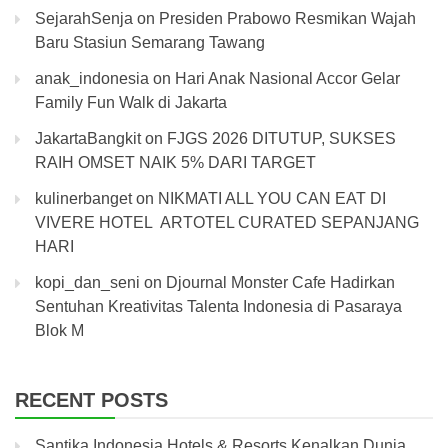
SejarahSenja
on
Presiden Prabowo Resmikan Wajah
Baru Stasiun Semarang Tawang
anak_indonesia
on
Hari Anak Nasional Accor Gelar
Family Fun Walk di Jakarta
JakartaBangkit
on
FJGS 2026 DITUTUP, SUKSES
RAIH OMSET NAIK 5% DARI TARGET
kulinerbanget
on
NIKMATI ALL YOU CAN EAT DI
VIVERE HOTEL ARTOTEL CURATED SEPANJANG
HARI
kopi_dan_seni
on
Djournal Monster Cafe Hadirkan
Sentuhan Kreativitas Talenta Indonesia di Pasaraya
Blok M
RECENT POSTS
Santika Indonesia Hotels & Resorts Kenalkan Dunia