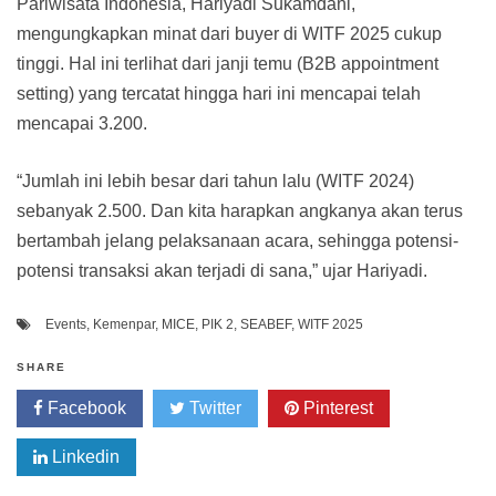
Pariwisata Indonesia, Hariyadi Sukamdani,
mengungkapkan minat dari buyer di WITF 2025 cukup
tinggi. Hal ini terlihat dari janji temu (B2B appointment
setting) yang tercatat hingga hari ini mencapai telah
mencapai 3.200.
“Jumlah ini lebih besar dari tahun lalu (WITF 2024)
sebanyak 2.500. Dan kita harapkan angkanya akan terus
bertambah jelang pelaksanaan acara, sehingga potensi-
potensi transaksi akan terjadi di sana,” ujar Hariyadi.
Events
,
Kemenpar
,
MICE
,
PIK 2
,
SEABEF
,
WITF 2025
SHARE
Facebook
Twitter
Pinterest
Linkedin