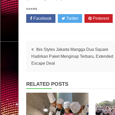
SHARE
Facebook
Twitter
Pinterest
Post
Ibis Styles Jakarta Mangga Dua Square
Hadirkan Paket Menginap Terbaru, Extended
navigation
Escape Deal
RELATED POSTS