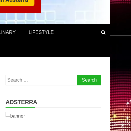
LINARY
LIFESTYLE
Search
for:
ADSTERRA