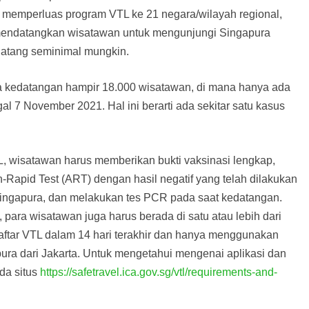
 memperluas program VTL ke 21 negara/wilayah regional,
 mendatangkan wisatawan untuk mengunjungi Singapura
datang seminimal mungkin.
a kedatangan hampir 18.000 wisatawan, di mana hanya ada
gal 7 November 2021. Hal ini berarti ada sekitar satu kasus
 wisatawan harus memberikan bukti vaksinasi lengkap,
-Rapid Test (ART) dengan hasil negatif yang telah dilakukan
Singapura, dan melakukan tes PCR pada saat kedatangan.
 para wisatawan juga harus berada di satu atau lebih dari
aftar VTL dalam 14 hari terakhir dan hanya menggunakan
ura dari Jakarta. Untuk mengetahui mengenai aplikasi dan
da situs
https://safetravel.ica.gov.sg/vtl/requirements-and-