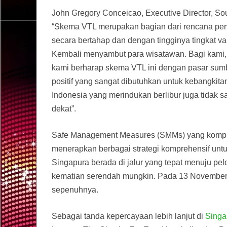
John Gregory Conceicao, Executive Director, S
“Skema VTL merupakan bagian dari rencana pe
secara bertahap dan dengan tingginya tingkat va
Kembali menyambut para wisatawan. Bagi kami, i
kami berharap skema VTL ini dengan pasar su
positif yang sangat dibutuhkan untuk kebangkita
Indonesia yang merindukan berlibur juga tidak s
dekat”.
Safe Management Measures (SMMs) yang kompreh
menerapkan berbagai strategi komprehensif un
Singapura berada di jalur yang tepat menuju 
kematian serendah mungkin. Pada 13 November 
sepenuhnya.
Sebagai tanda kepercayaan lebih lanjut di
Singa