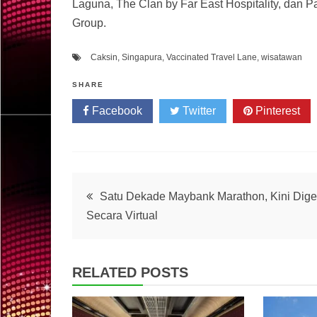
Laguna, The Clan by Far East Hospitality, dan P
Group.
Caksin
,
Singapura
,
Vaccinated Travel Lane
,
wisatawan
SHARE
Facebook
Twitter
Pinterest
Post
Satu Dekade Maybank Marathon, Kini Dige
Secara Virtual
navigation
RELATED POSTS