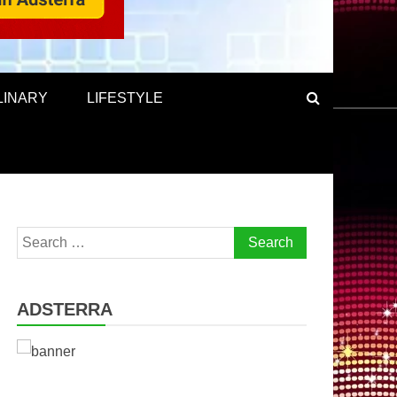
LINARY
LIFESTYLE
Search
for:
ADSTERRA