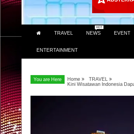
HOT
TRAVEL
NEWS
EVENT
ENTERTAINMENT
Home
TRAVEL
You are Here
Kini Wisatawan Indonesia Dapa