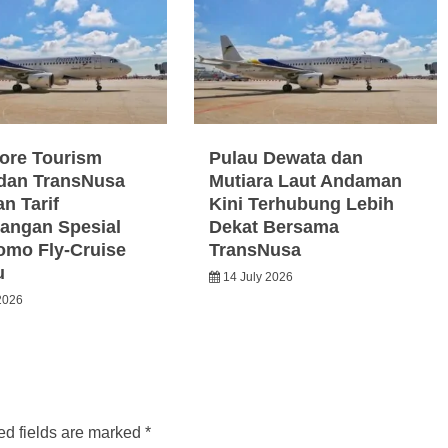
ore Tourism
Pulau Dewata dan
dan TransNusa
Mutiara Laut Andaman
n Tarif
Kini Terhubung Lebih
angan Spesial
Dekat Bersama
omo Fly-Cruise
TransNusa
u
14 July 2026
2026
ed fields are marked
*