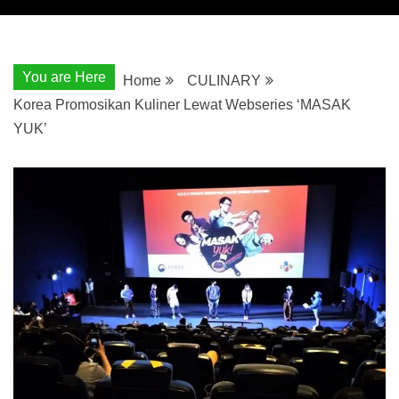
You are Here
Home
CULINARY
Korea Promosikan Kuliner Lewat Webseries ‘MASAK
YUK’