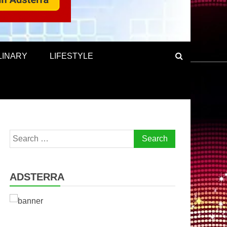
LINARY
LIFESTYLE
Search
for:
ADSTERRA