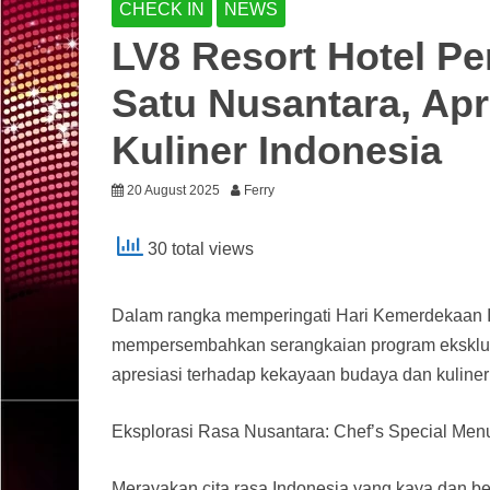
CHECK IN
NEWS
LV8 Resort Hotel P
Satu Nusantara, Ap
Kuliner Indonesia
20 August 2025
Ferry
30 total views
Dalam rangka memperingati Hari Kemerdekaan I
mempersembahkan serangkaian program eksklusif
apresiasi terhadap kekayaan budaya dan kuliner
Eksplorasi Rasa Nusantara: Chef’s Special Men
Merayakan cita rasa Indonesia yang kaya dan b