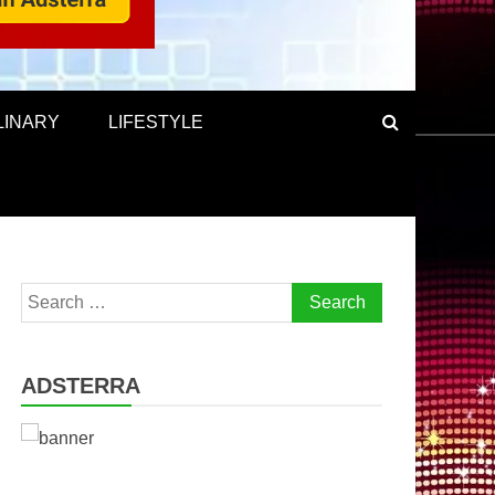
LINARY
LIFESTYLE
Search
for:
ADSTERRA