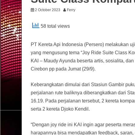
2 October 2023
Ferry
58 total views
PT Kereta Api Indonesia (Persero) melakukan uji
yang mengusung tema “Joy Ride Suite Class K
KAI – Maudy Ayunda beserta artis, sosialita, dan
Cirebon pp pada Jumat (29/9).
Keberangkatan dimulai dari Stasiun Gambir puku
perjalanan rute baliknya diberangkatkan dari St
16.19. Pada perjalanan tersebut, 2 kereta komp
serta 2 kereta Djoko Kendil.
“Dengan joy ride ini KAI ingin agar peserta mer
harapannya bisa mendapatkan feedback, saran, 