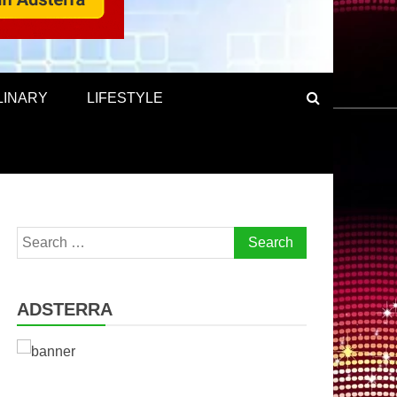
LINARY
LIFESTYLE
Search
for:
ADSTERRA