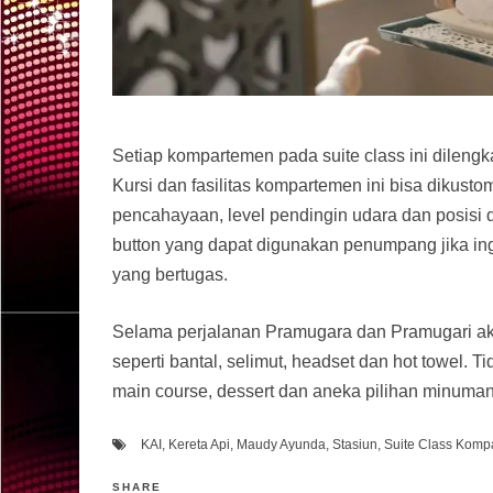
Setiap kompartemen pada suite class ini dilengk
Kursi dan fasilitas kompartemen ini bisa dikus
pencahayaan, level pendingin udara dan posisi d
button yang dapat digunakan penumpang jika i
yang bertugas.
Selama perjalanan Pramugara dan Pramugari ak
seperti bantal, selimut, headset dan hot towel. Ti
main course, dessert dan aneka pilihan minum
KAI
,
Kereta Api
,
Maudy Ayunda
,
Stasiun
,
Suite Class Komp
SHARE