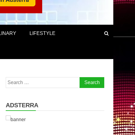
LINARY
LIFESTYLE
Search
for:
ADSTERRA