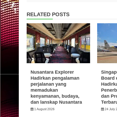
RELATED POSTS
Nusantara Explorer
Singap
Hadirkan pengalaman
Board 
perjalanan yang
Hadirka
memadukan
Penerb
kenyamanan, budaya,
dan Pr
dan lanskap Nusantara
Terbar
1 August 2026
24 July 