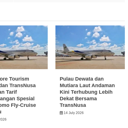
ore Tourism
Pulau Dewata dan
dan TransNusa
Mutiara Laut Andaman
n Tarif
Kini Terhubung Lebih
angan Spesial
Dekat Bersama
omo Fly-Cruise
TransNusa
u
14 July 2026
2026