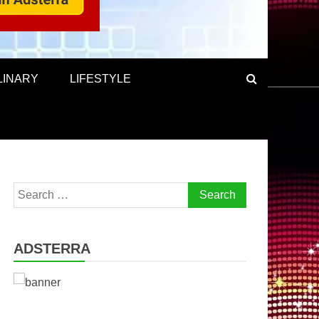
LINARY
LIFESTYLE
Search
for:
ADSTERRA