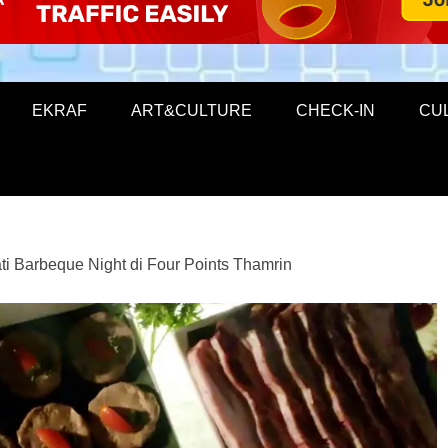
EKRAF
ART&CULTURE
CHECK-IN
CU
ti Barbeque Night di Four Points Thamrin