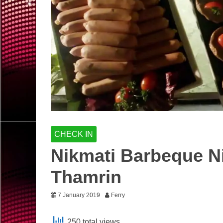
CHECK IN
Nikmati Barbeque Ni
Thamrin
7 January 2019
Ferry
250 total views