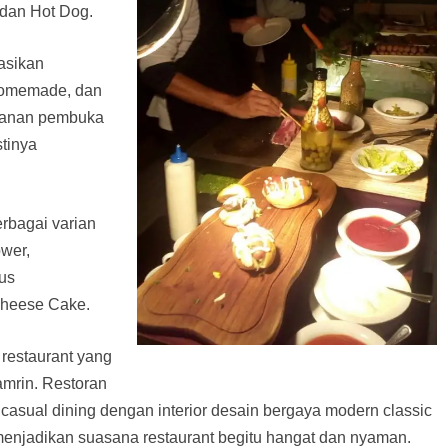
 dan Hot Dog.
asikan
Homemade, dan
akanan pembuka
tinya
rbagai varian
wer,
us
Cheese Cake.
 restaurant yang
amrin. Restoran
ep casual dining dengan interior desain bergaya modern classic
menjadikan suasana restaurant begitu hangat dan nyaman.