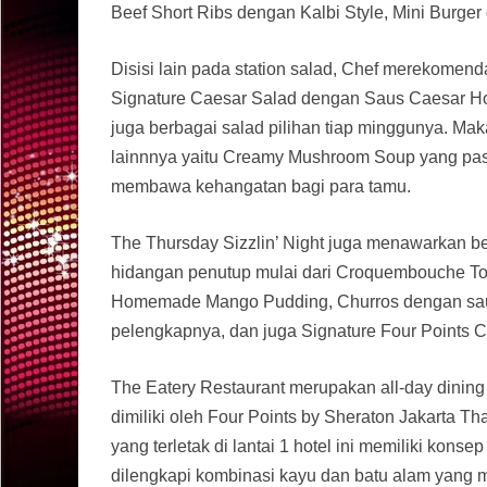
Beef Short Ribs dengan Kalbi Style, Mini Burger
Disisi lain pada station salad, Chef merekomend
Signature Caesar Salad dengan Saus Caesar 
juga berbagai salad pilihan tiap minggunya. M
lainnnya yaitu Creamy Mushroom Soup yang pas
membawa kehangatan bagi para tamu.
The Thursday Sizzlin’ Night juga menawarkan be
hidangan penutup mulai dari Croquembouche To
Homemade Mango Pudding, Churros dengan sa
pelengkapnya, dan juga Signature Four Points 
The Eatery Restaurant merupakan all-day dining
dimiliki oleh Four Points by Sheraton Jakarta Th
yang terletak di lantai 1 hotel ini memiliki kons
dilengkapi kombinasi kayu dan batu alam yang 