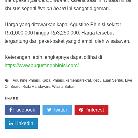
merupakan
pandemic winner
, karena saat ini wisata minat
khusus seperti
live on board
ini sangat digemari.
Harga yang ditawarkan kapal Agustine Phinisi sekitar
Rp1,000,000 hingga Rp3,250,000. Harga tersebut
tergantung dari paket-paket yang diambil oleh wisatawan.
Keterangan lebih lengkapnya dapat dilihat di
https://www.augustinephinisi.com/
Agustine Phinisi
,
Kapal Phinisi
,
kemenparekraf
,
Kepulauan Seribu
,
Live
On Board
,
Rizki Handayani
,
Wisata Bahari
SHARE
Facebook
Twitter
Pinterest
Linkedin