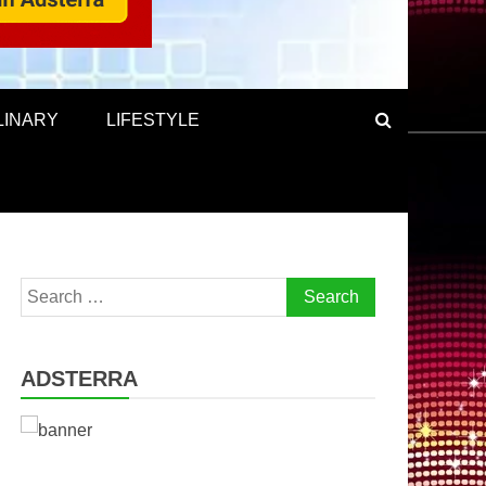
LINARY
LIFESTYLE
Search
for:
ADSTERRA