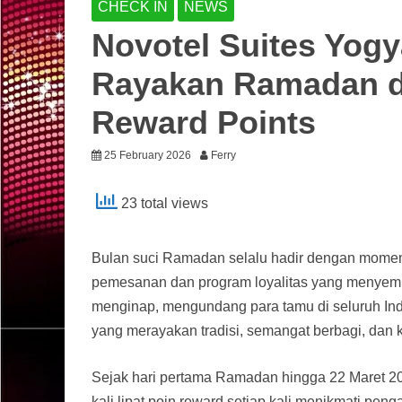
CHECK IN
NEWS
Novotel Suites Yogy
Rayakan Ramadan d
Reward Points
25 February 2026
Ferry
23 total views
Bulan suci Ramadan selalu hadir dengan momen 
pemesanan dan program loyalitas yang menyem
menginap, mengundang para tamu di seluruh In
yang merayakan tradisi, semangat berbagi, dan
Sejak hari pertama Ramadan hingga 22 Maret 2
kali lipat poin reward setiap kali menikmati peng