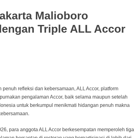
akarta Malioboro
engan Triple ALL Accor
penuh refleksi dan kebersamaan, ALL Accor, platform
purnakan pengalaman Accor, baik selama maupun setelah
donesia untuk berkumpul menikmati hidangan penuh makna
 kebersamaan.
026, para anggota ALL Accor berkesempatan memperoleh tiga
alaman bersantap di restoran yang berpartisipasi di lebih dari