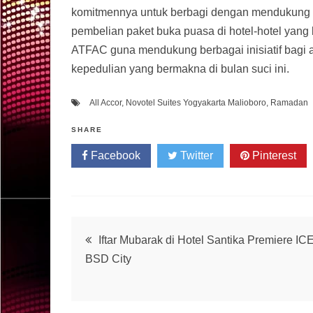
komitmennya untuk berbagi dengan mendukung pr
pembelian paket buka puasa di hotel-hotel yang
ATFAC guna mendukung berbagai inisiatif bag
kepedulian yang bermakna di bulan suci ini.
All Accor
,
Novotel Suites Yogyakarta Malioboro
,
Ramadan
SHARE
Facebook
Twitter
Pinterest
Post
Iftar Mubarak di Hotel Santika Premiere ICE
BSD City
navigation