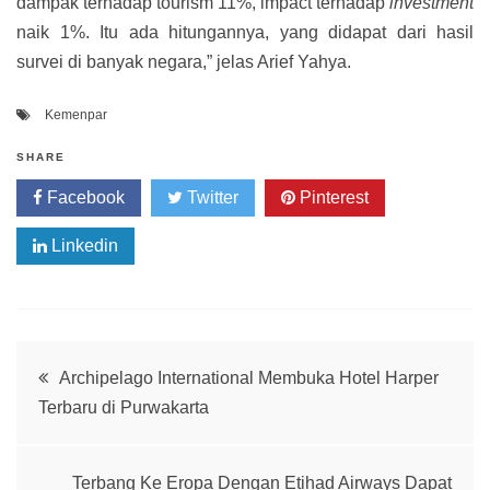
dampak terhadap tourism 11%, impact terhadap
investment
naik 1%. Itu ada hitungannya, yang didapat dari hasil
survei di banyak negara,” jelas Arief Yahya.
Kemenpar
SHARE
Facebook
Twitter
Pinterest
Linkedin
Post
Archipelago International Membuka Hotel Harper
Terbaru di Purwakarta
navigation
Terbang Ke Eropa Dengan Etihad Airways Dapat