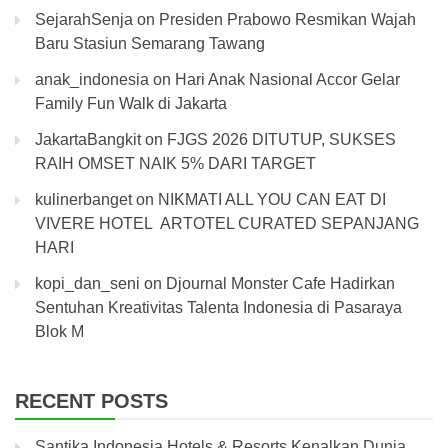
SejarahSenja
on
Presiden Prabowo Resmikan Wajah
Baru Stasiun Semarang Tawang
anak_indonesia
on
Hari Anak Nasional Accor Gelar
Family Fun Walk di Jakarta
JakartaBangkit
on
FJGS 2026 DITUTUP, SUKSES
RAIH OMSET NAIK 5% DARI TARGET
kulinerbanget
on
NIKMATI ALL YOU CAN EAT DI
VIVERE HOTEL ARTOTEL CURATED SEPANJANG
HARI
kopi_dan_seni
on
Djournal Monster Cafe Hadirkan
Sentuhan Kreativitas Talenta Indonesia di Pasaraya
Blok M
RECENT POSTS
Santika Indonesia Hotels & Resorts Kenalkan Dunia